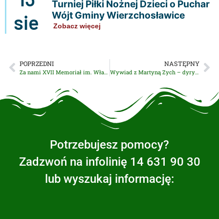
Turniej Piłki Nożnej Dzieci o Puchar
Wójt Gminy Wierzchosławice
sie
Zobacz więcej
POPRZEDNI
NASTĘPNY
Za nami XVII Memoriał im. Władysława Kocąba
Wywiad z Martyną Zych – dyrygentką, laureatką Nagrody Miasta Tarnowa
Potrzebujesz pomocy?
Zadzwoń na infolinię 14 631 90 30
lub wyszukaj informację: