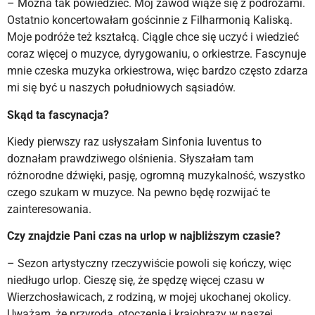
– Można tak powiedzieć. Mój zawód wiąże się z podróżami.
Ostatnio koncertowałam gościnnie z Filharmonią Kaliską.
Moje podróże też kształcą. Ciągle chce się uczyć i wiedzieć
coraz więcej o muzyce, dyrygowaniu, o orkiestrze. Fascynuje
mnie czeska muzyka orkiestrowa, więc bardzo często zdarza
mi się być u naszych południowych sąsiadów.
Skąd ta fascynacja?
Kiedy pierwszy raz usłyszałam Sinfonia Iuventus to
doznałam prawdziwego olśnienia. Słyszałam tam
różnorodne dźwięki, pasję, ogromną muzykalność, wszystko
czego szukam w muzyce. Na pewno będę rozwijać te
zainteresowania.
Czy znajdzie Pani czas na urlop w najbliższym czasie?
– Sezon artystyczny rzeczywiście powoli się kończy, więc
niedługo urlop. Cieszę się, że spędzę więcej czasu w
Wierzchosławicach, z rodziną, w mojej ukochanej okolicy.
Uważam, że przyroda, otoczenie i krajobrazy w naszej