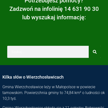
Potrzebujesz pomocy?
Zadzwoń na infolinię 14 631 90 30
lub wyszukaj informację:
Kilka słów o Wierzchosławicach
Gmina Wierzchosławice leży w Małopolsce w powiecie
tarnowskim. Powierzchnia gminy to 74,84 km² o ludności ok
10,3 tyś.
Gmina Wierzchosławice składa się z 11 sołectw: Bobrowniki