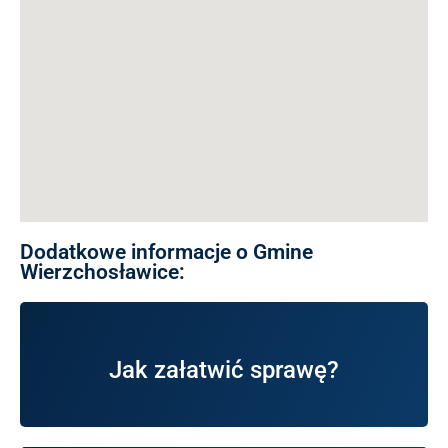
Dodatkowe informacje o Gmine
Wierzchosławice:
Wierzchosławice.
Jak załatwić sprawę?
dostępnymi w Urzędzie Gminy
Zobacz i zapoznaj się z procedurami