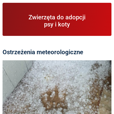
Informacje na temat zwierząt znajdujących się w
Zwierzęta do adopcji
schronisku i gotowych do adopcji.
psy i koty
Ostrzeżenia meteorologiczne