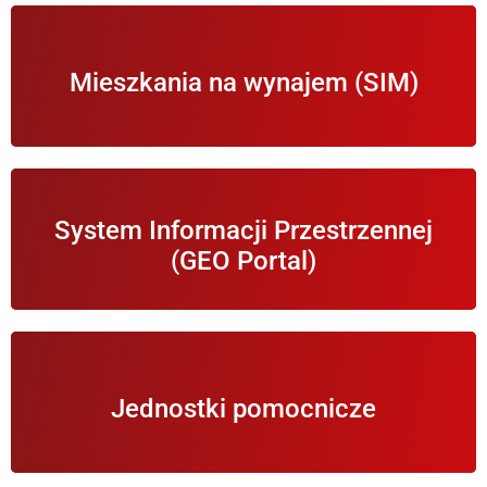
Informacje na temat zbierania wniosków do
Mieszkania na wynajem (SIM)
wynajmu
Otwiera Gminny GeoPortal z mapami Gminy
System Informacji Przestrzennej
Wierzchosławice.
(GEO Portal)
Informacje o jednostkach organizacyjnych i
Jednostki pomocnicze
podległych Wójtowi Gminy Wierzchosławice.