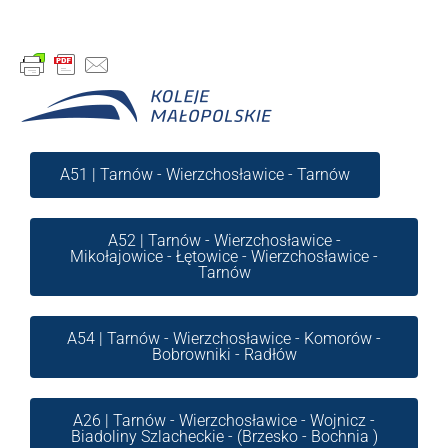
A51 | Tarnów - Wierzchosławice - Tarnów
A52 | Tarnów - Wierzchosławice -
Mikołajowice - Łętowice - Wierzchosławice -
Tarnów
A54 | Tarnów - Wierzchosławice - Komorów -
Bobrowniki - Radłów
A26 | Tarnów - Wierzchosławice - Wojnicz -
Biadoliny Szlacheckie - (Brzesko - Bochnia )