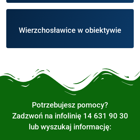
Wierzchosławice i pokazujące jej pełne walory.
Wierzchosławice w obiektywie
Bardzo ciekawe zdjęcia pochodzące z Gminy
Potrzebujesz pomocy?
Zadzwoń na infolinię 14 631 90 30
lub wyszukaj informację: