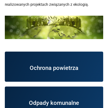
realizowanych projektach związanych z ekologią.
Wierzchosławice
Ochrona powietrza
Informacja ochronie powietrza w Gminie
Wierzchosławice.
Odpady komunalne
Informacja o odpadach komunalnych w Gminie