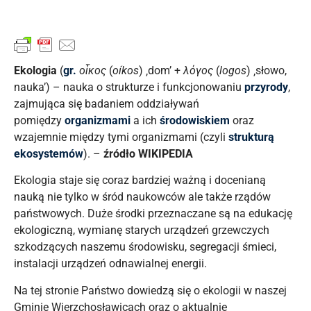
Ekologia
(
gr.
οἶκος
(
oíkos
) ‚dom’ +
λόγος
(
logos
) ‚słowo,
nauka’) – nauka o strukturze i funkcjonowaniu
przyrody
,
zajmująca się badaniem oddziaływań
pomiędzy
organizmami
a ich
środowiskiem
oraz
wzajemnie między tymi organizmami (czyli
strukturą
ekosystemów
). –
źródło WIKIPEDIA
Ekologia staje się coraz bardziej ważną i docenianą
nauką nie tylko w śród naukowców ale także rządów
państwowych. Duże środki przeznaczane są na edukację
ekologiczną, wymianę starych urządzeń grzewczych
szkodzących naszemu środowisku, segregacji śmieci,
instalacji urządzeń odnawialnej energii.
Na tej stronie Państwo dowiedzą się o ekologii w naszej
Gminie Wierzchosławicach oraz o aktualnie