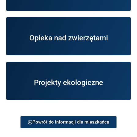
Wierzchosławice.
Opieka nad zwierzętami
Informacja o opiece nad zwierzętami w Gminie
Gminie Wierzchosławice.
Projekty ekologiczne
Informacja o realizowanych projektach w
Powrót do informacji dla mieszkańca