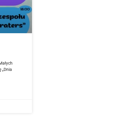
 Małych
ę „Dnia