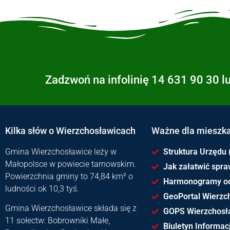
Zadzwoń na infolinię 14 631 90 30 l
Kilka słów o Wierzchosławicach
Ważne dla mieszk
Gmina Wierzchosławice leży w
Struktura Urzędu 
Małopolsce w powiecie tarnowskim.
Jak załatwić spr
Powierzchnia gminy to 74,84 km² o
Harmonogramy o
ludności ok 10,3 tyś.
GeoPortal Wierzc
Gmina Wierzchosławice składa się z
GOPS Wierzchosł
11 sołectw: Bobrowniki Małe,
Biuletyn Informacj