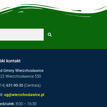
bki kontakt
ąd Gminy Wierzchosławice
122 Wierzchosławice 550
 (14)
631-90-30
(Centrala)
l:
ug@wierzchoslawice.pl
edziałek:
8:00 – 16:30