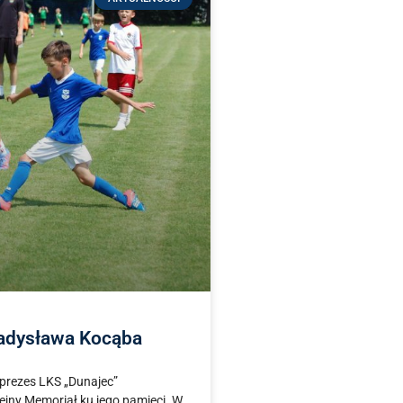
ładysława Kocąba
 prezes LKS „Dunajec”
lejny Memoriał ku jego pamięci. W