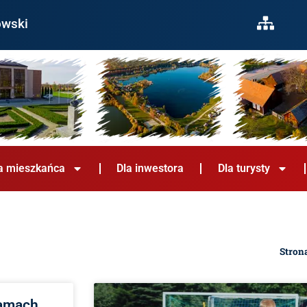
owski
a mieszkańca
Dla inwestora
Dla turysty
Stron
ramach