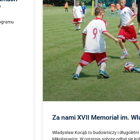
w
rogramu
Za nami XVII Memoriał im. W
Władysław Kocąb to budowniczy i długoletni
Mikołajowice. W ostatnią sobotę odbył się ko