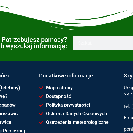
Potrzebujesz pomocy?
ub wyszukaj informację:
ańca
Dodatkowe informacje
Szy
(telefony)
Mapa strony
Urz
33-
awę?
Dostępność
dpadów
Polityka prywatności
tel.
hosławic
Ochrona Danych Osobowych
Emai
awice
Ostrzeżenia meteorologiczne
poni
i Publicznej