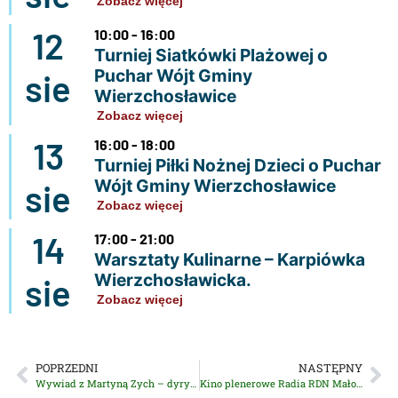
Zobacz więcej
12
10:00 - 16:00
Turniej Siatkówki Plażowej o
Puchar Wójt Gminy
sie
Wierzchosławice
Zobacz więcej
13
16:00 - 18:00
Turniej Piłki Nożnej Dzieci o Puchar
Wójt Gminy Wierzchosławice
sie
Zobacz więcej
14
17:00 - 21:00
Warsztaty Kulinarne – Karpiówka
Wierzchosławicka.
sie
Zobacz więcej
POPRZEDNI
NASTĘPNY
Wywiad z Martyną Zych – dyrygentką, laureatką Nagrody Miasta Tarnowa
Kino plenerowe Radia RDN Małopolska już dziś!