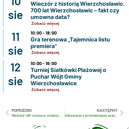
10
Wieczór z historią Wierzchosławic.
700 lat Wierzchosławic – fakt czy
sie
umowna data?
Zobacz więcej
11
10:00 - 18:00
Gra terenowa „Tajemnica listu
premiera”
sie
Zobacz więcej
12
10:00 - 16:00
Turniej Siatkówki Plażowej o
Puchar Wójt Gminy
sie
Wierzchosławice
Zobacz więcej
POPRZEDNI
NASTĘPNY
Obchody 149. rocznicy urodzin Wincentego Witosa!
Informacja o prowadzonym przez Dzielnicowego Posterunku Policji w Wierzchosławicach zadaniu priorytetowym