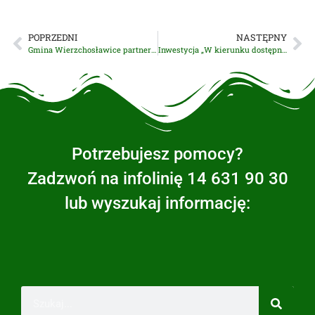
POPRZEDNI
NASTĘPNY
Gmina Wierzchosławice partnerem projektu w którym uczestniczyli Mali SWOJACY!
Inwestycja „W kierunku dostępności w Urzędzie Gminy Wierzchosławice” zakończona!
Potrzebujesz pomocy?
Zadzwoń na infolinię 14 631 90 30
lub wyszukaj informację: