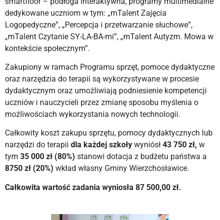
smartfloor – podłoga interaktywna, programy multimedialne
dedykowane uczniom w tym: „mTalent Zajęcia
Logopedyczne”, „Percepcja i przetwarzanie słuchowe”,
„mTalent Czytanie SY-LA-BA-mi”, „mTalent Autyzm. Mowa w
kontekście społecznym”.
Zakupiony w ramach Programu sprzęt, pomoce dydaktyczne
oraz narzędzia do terapii są wykorzystywane w procesie
dydaktycznym oraz umożliwiają podniesienie kompetencji
uczniów i nauczycieli przez zmianę sposobu myślenia o
możliwościach wykorzystania nowych technologii.
Całkowity koszt zakupu sprzętu, pomocy dydaktycznych lub
narzędzi do terapii
dla każdej szkoły
wyniósł
43 750 zł,
w
tym
35 000 zł (80%)
stanowi dotacja z budżetu państwa a
8750 zł (20%)
wkład własny Gminy Wierzchosławice.
Całkowita wartość zadania wyniosła 87 500,00 zł.