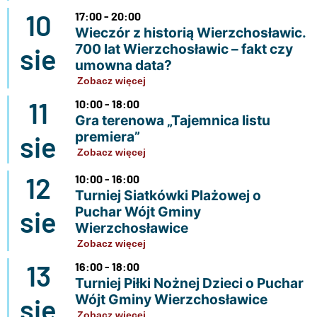
10
17:00 - 20:00
Wieczór z historią Wierzchosławic.
700 lat Wierzchosławic – fakt czy
sie
umowna data?
Zobacz więcej
11
10:00 - 18:00
Gra terenowa „Tajemnica listu
premiera”
sie
Zobacz więcej
12
10:00 - 16:00
Turniej Siatkówki Plażowej o
Puchar Wójt Gminy
sie
Wierzchosławice
Zobacz więcej
13
16:00 - 18:00
Turniej Piłki Nożnej Dzieci o Puchar
Wójt Gminy Wierzchosławice
sie
Zobacz więcej