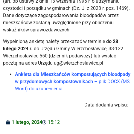
(art. 3b ustawy z dnia 13 września 1996 r. o utrzymaniu
czystości i porządku w gminach (Dz. U. z 2023 r. poz. 1469).
Dane dotyczące zagospodarowania bioodpadów przez
mieszkańców zostaną uwzględnione przy obliczeniu
wskaźników sprawozdawczych.
Wypełnioną ankietę należy przekazać w terminie
do 28
lutego 2024 r.
do Urzędu Gminy Wierzchosławice, 33-122
Wierzchosławice 550 (dziennik podawczy) lub wysłać
pocztą na adres Urzędu ug@wierzchoslawice.pl
Ankieta dla Mieszkańców kompostujących bioodpady
w przydomowych kompostownikach
– plik DOCX (MS
Word) do uzupełnienia.
Data dodania wpisu:
1 lutego, 2024
15:12