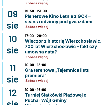
Zobacz więcej
09
19:30 - 23:00
Plenerowe Kino Letnie z GCK –
seans rodzinny pod gwiazdami
sie
Zobacz więcej
10
17:00 - 20:00
Wieczór z historią Wierzchosławic.
700 lat Wierzchosławic – fakt czy
sie
umowna data?
Zobacz więcej
11
10:00 - 18:00
Gra terenowa „Tajemnica listu
premiera”
sie
Zobacz więcej
12
10:00 - 16:00
Turniej Siatkówki Plażowej o
Puchar Wójt Gminy
sie