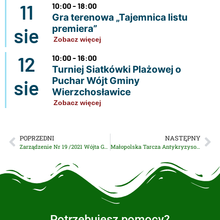
11
10:00 - 18:00
Gra terenowa „Tajemnica listu
premiera”
sie
Zobacz więcej
12
10:00 - 16:00
Turniej Siatkówki Plażowej o
Puchar Wójt Gminy
sie
Wierzchosławice
Zobacz więcej
POPRZEDNI
NASTĘPNY
Zarządzenie Nr 19 /2021 Wójta Gminy Wierzchosławice
Małopolska Tarcza Antykryzysowa – Pakiet Edukacyjny. Cyfryzacja szkół i placówek oświatowych
Potrzebujesz pomocy?