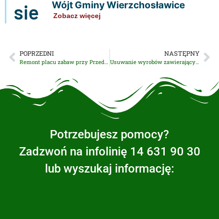
Wójt Gminy Wierzchosławice
sie
Zobacz więcej
POPRZEDNI
NASTĘPNY
Remont placu zabaw przy Przedszkolu Publicznym w Wierzchosławicach zakończony!
Usuwanie wyrobów zawierających azbest z terenu Gminy Wierzchosławice
Potrzebujesz pomocy?
Zadzwoń na infolinię 14 631 90 30
lub wyszukaj informację: