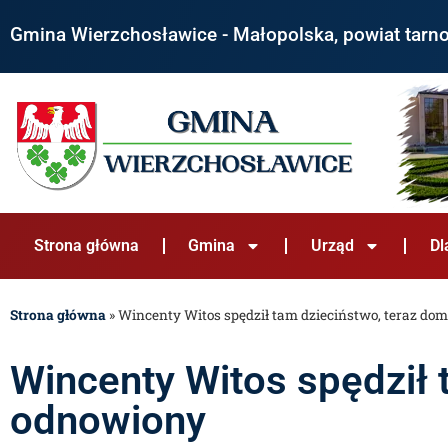
Gmina Wierzchosławice - Małopolska, powiat tarn
Strona główna
Gmina
Urząd
Dl
Strona główna
»
Wincenty Witos spędził tam dzieciństwo, teraz do
Wincenty Witos spędził 
odnowiony