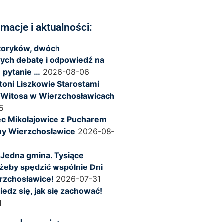
rmacje i aktualności:
storyków, dwóch
ych debatę i odpowiedź na
 pytanie …
2026-08-06
ntoni Liszkowie Starostami
 Witosa w Wierzchosławicach
5
c Mikołajowice z Pucharem
ny Wierzchosławice
2026-08-
 Jedna gmina. Tysiące
żeby spędzić wspólnie Dni
rzchosławice!
2026-07-31
iedz się, jak się zachować!
1