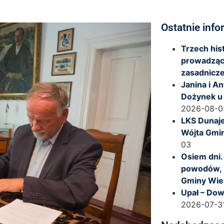
Ostatnie info
Trzech hi
prowadząc
zasadnicze
Janina i A
Dożynek u
2026-08-0
LKS Dunaje
Wójta Gmi
03
Osiem dni.
powodów, 
Gminy Wie
Upał – Dow
2026-07-3