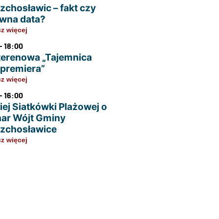
zchosławic – fakt czy
wna data?
z więcej
- 18:00
terenowa „Tajemnica
u premiera”
z więcej
- 16:00
iej Siatkówki Plażowej o
ar Wójt Gminy
zchosławice
z więcej