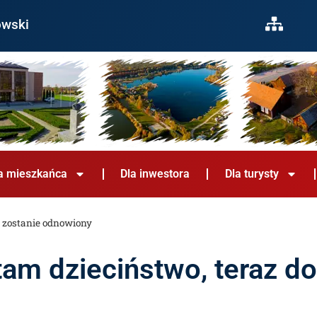
owski
a mieszkańca
Dla inwestora
Dla turysty
m zostanie odnowiony
tam dzieciństwo, teraz d