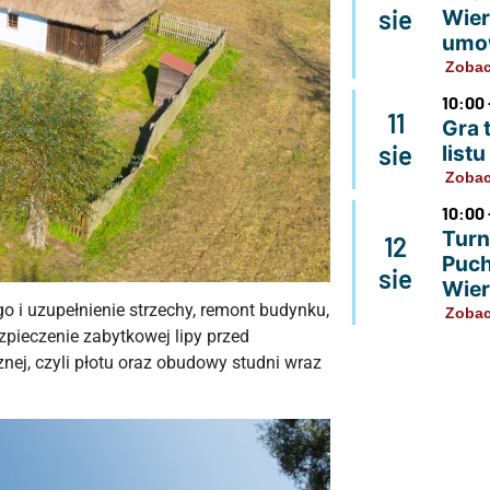
sie
Wier
umo
Zobac
10:00 
11
Gra 
sie
list
Zobac
10:00 
Turn
12
Puch
sie
Wier
 i uzupełnienie strzechy, remont budynku,
Zobac
zpieczenie zabytkowej lipy przed
nej, czyli płotu oraz obudowy studni wraz