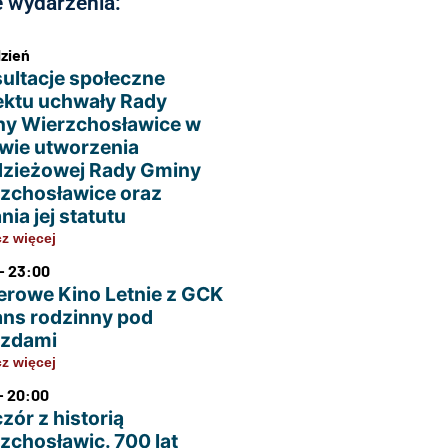
 wydarzenia:
dzień
ultacje społeczne
ektu uchwały Rady
y Wierzchosławice w
wie utworzenia
zieżowej Rady Gminy
zchosławice oraz
nia jej statutu
z więcej
- 23:00
erowe Kino Letnie z GCK
ans rodzinny pod
azdami
z więcej
- 20:00
zór z historią
zchosławic. 700 lat