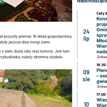
Nadchodzące
Cały 
Kons
proj
Gmin
24
spra
ał przyszły premier. W skład gospodarstwa,
lip
Młod
dziły jeszcze dwa morgi ziemi.
Wier
nada
z sieni, dużej izby oraz komory. Jest tam
 przybudówka, należy skromna stodoła.
Zobac
19:30 
Plen
09
– se
sie
gwi
Zobac
17:00 
Wiec
10
Wier