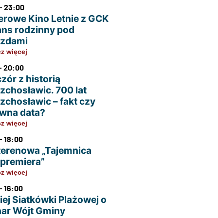
- 23:00
erowe Kino Letnie z GCK
ans rodzinny pod
azdami
z więcej
- 20:00
zór z historią
zchosławic. 700 lat
zchosławic – fakt czy
wna data?
z więcej
- 18:00
terenowa „Tajemnica
u premiera”
z więcej
- 16:00
iej Siatkówki Plażowej o
ar Wójt Gminy