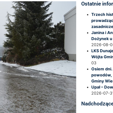
Ostatnie info
Trzech hi
prowadząc
zasadnicze
Janina i A
Dożynek u
2026-08-0
LKS Dunaje
Wójta Gmi
03
Osiem dni.
powodów, 
Gminy Wie
Upał – Dow
2026-07-3
Nadchodzące