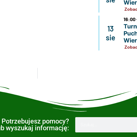
Wier
Zobac
16:00 
Turni
13
Puch
sie
Wier
Zobac
Potrzebujesz pomocy?
ub wyszukaj informację: