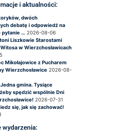
rmacje i aktualności:
storyków, dwóch
ych debatę i odpowiedź na
 pytanie …
2026-08-06
ntoni Liszkowie Starostami
 Witosa w Wierzchosławicach
5
c Mikołajowice z Pucharem
ny Wierzchosławice
2026-08-
 Jedna gmina. Tysiące
żeby spędzić wspólnie Dni
rzchosławice!
2026-07-31
iedz się, jak się zachować!
1
 wydarzenia: