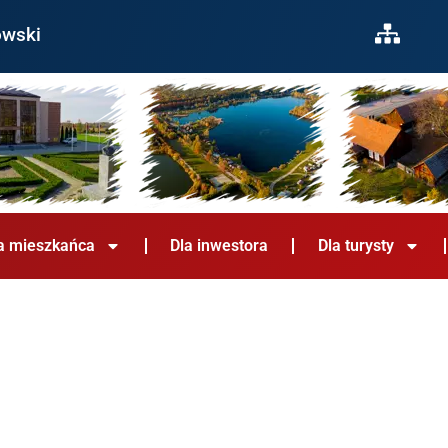
owski
a mieszkańca
Dla inwestora
Dla turysty