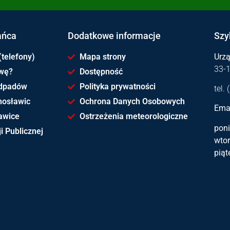
ańca
Dodatkowe informacje
Szy
(telefony)
Mapa strony
Urz
33-
awę?
Dostępność
dpadów
Polityka prywatności
tel.
hosławic
Ochrona Danych Osobowych
Emai
awice
Ostrzeżenia meteorologiczne
poni
i Publicznej
wtor
piąt