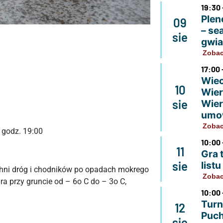
19:30 
Plen
09
– se
sie
gwi
Zobac
17:00 
Wiec
10
Wier
sie
Wier
umo
Zobac
 godz. 19:00
10:00 
11
Gra 
sie
list
chni dróg i chodników po opadach mokrego
Zobac
a przy gruncie od – 6o C do – 3o C,
10:00 
Turn
12
Puch
sie