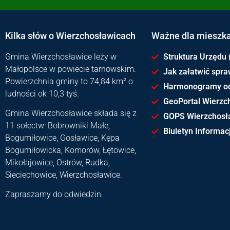
Kilka słów o Wierzchosławicach
Ważne dla mieszk
Gmina Wierzchosławice leży w
Struktura Urzędu 
Małopolsce w powiecie tarnowskim.
Jak załatwić spr
Powierzchnia gminy to 74,84 km² o
Harmonogramy o
ludności ok 10,3 tyś.
GeoPortal Wierzc
Gmina Wierzchosławice składa się z
GOPS Wierzchosł
11 sołectw: Bobrowniki Małe,
Biuletyn Informacj
Bogumiłowice, Gosławice, Kępa
Bogumiłowicka, Komorów, Łętowice,
Mikołajowice, Ostrów, Rudka,
Sieciechowice, Wierzchosławice.
Zapraszamy do odwiedzin.