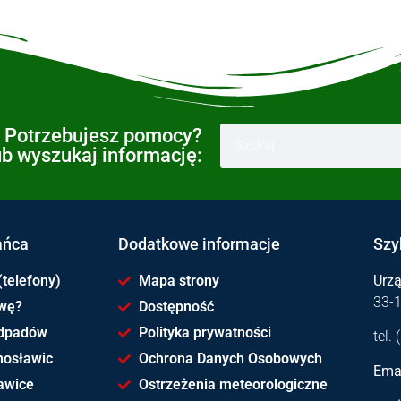
Potrzebujesz pomocy?
ub wyszukaj informację:
ańca
Dodatkowe informacje
Szy
(telefony)
Mapa strony
Urz
33-
awę?
Dostępność
dpadów
Polityka prywatności
tel.
hosławic
Ochrona Danych Osobowych
Emai
awice
Ostrzeżenia meteorologiczne