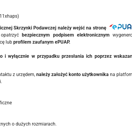
11xhaps)
icznej Skrzynki Podawczej należy wejść na stronę
y opatrzyć
bezpiecznym podpisem elektronicznym
wygener
cę lub
profilem zaufanym ePUAP.
 i wyłącznie w przypadku przesłania ich poprzez wskazany
ontaktu z urzędem,
należy założyć konto użytkownika
na platfo
i.
ficzne
cznych o dużych rozmiarach.