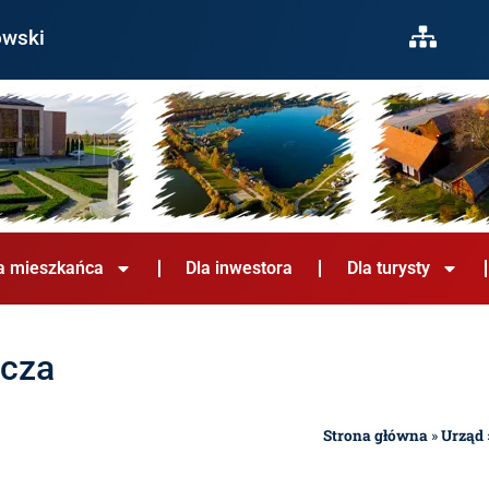
owski
a mieszkańca
Dla inwestora
Dla turysty
wcza
Strona główna
»
Urząd