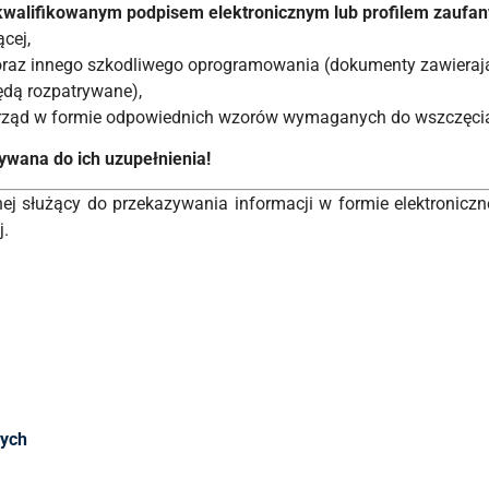
kwalifikowanym podpisem elektronicznym lub profilem zaufa
cej,
raz innego szkodliwego oprogramowania (dokumenty zawierają
ędą rozpatrywane),
ząd w formie odpowiednich wzorów wymaganych do wszczęcia 
wana do ich uzupełnienia!
nej służący do przekazywania informacji w formie elektronicz
j.
wych