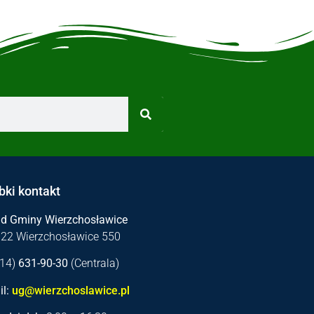
bki kontakt
ąd Gminy Wierzchosławice
122 Wierzchosławice 550
 (14)
631-90-30
(Centrala)
l:
ug@wierzchoslawice.pl