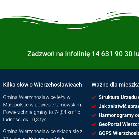
Zadzwoń na infolinię 14 631 90 30 l
Kilka słów o Wierzchosławicach
Ważne dla mieszk
Gmina Wierzchosławice leży w
Struktura Urzędu 
Małopolsce w powiecie tarnowskim.
Jak załatwić spr
Powierzchnia gminy to 74,84 km² o
Harmonogramy o
ludności ok 10,3 tyś.
GeoPortal Wierzc
Gmina Wierzchosławice składa się z
GOPS Wierzchosł
11 sołectw: Bobrowniki Małe,