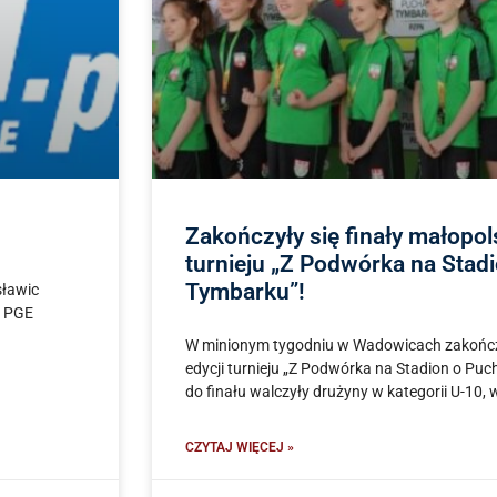
Zakończyły się finały małopols
turnieju „Z Podwórka na Stad
Tymbarku”!
sławic
a PGE
W minionym tygodniu w Wadowicach zakończył
edycji turnieju „Z Podwórka na Stadion o Pu
do finału walczyły drużyny w kategorii U-10, 
CZYTAJ WIĘCEJ »