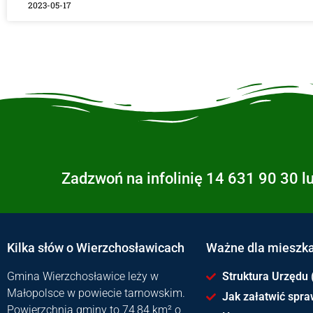
2023-05-17
Zadzwoń na infolinię 14 631 90 30 l
Kilka słów o Wierzchosławicach
Ważne dla mieszk
Gmina Wierzchosławice leży w
Struktura Urzędu 
Małopolsce w powiecie tarnowskim.
Jak załatwić spr
Powierzchnia gminy to 74,84 km² o