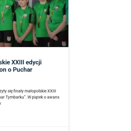
kie XXIII edycji
ion o Puchar
y się finały małopolskie XXIII
char Tymbarku”. W piątek o awans
w