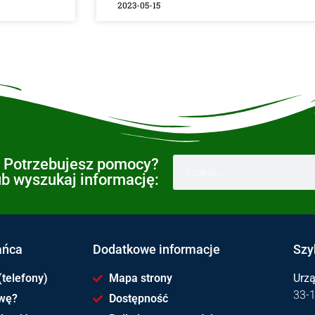
2023-05-15
Potrzebujesz pomocy?
ub wyszukaj informację:
ańca
Dodatkowe informacje
Szy
(telefony)
Mapa strony
Urz
33-
awę?
Dostępność