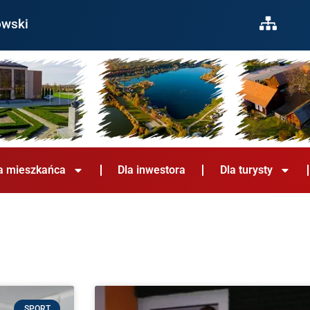
owski
a mieszkańca
Dla inwestora
Dla turysty
SPORT