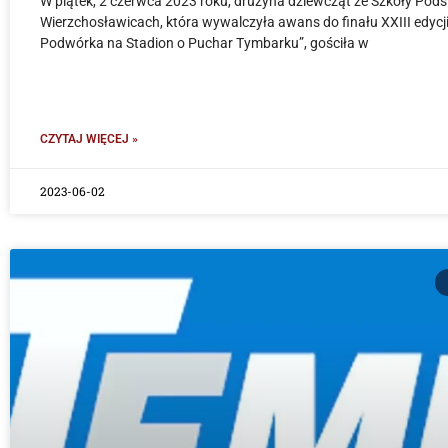
W piątek, 2 czerwca 2023 roku, drużyna dziewcząt ze Szkoły Po
Wierzchosławicach, która wywalczyła awans do finału XXIII edycji 
Podwórka na Stadion o Puchar Tymbarku”, gościła w
CZYTAJ WIĘCEJ »
2023-06-02