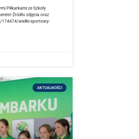
i Piłkarkami ze Szkoły
rem! Źródło zdjęcia oraz
l/174474/wielki-sportowy-
AKTUALNOŚCI