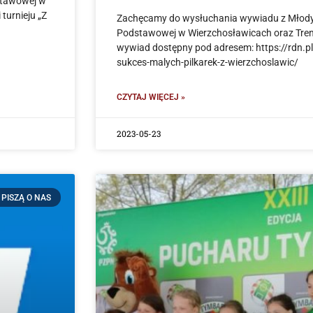
dstawowej w
turnieju „Z
Zachęcamy do wysłuchania wywiadu z Młodym
Podstawowej w Wierzchosławicach oraz Trene
wywiad dostępny pod adresem: https://rdn.p
sukces-malych-pilkarek-z-wierzchoslawic/
CZYTAJ WIĘCEJ »
2023-05-23
PISZĄ O NAS