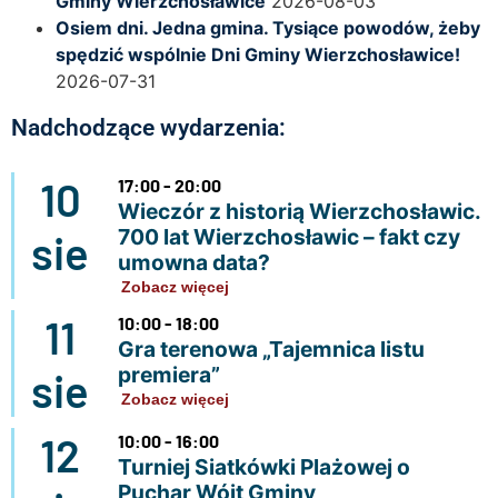
Gminy Wierzchosławice
2026-08-03
Osiem dni. Jedna gmina. Tysiące powodów, żeby
spędzić wspólnie Dni Gminy Wierzchosławice!
2026-07-31
Nadchodzące wydarzenia:
10
17:00 - 20:00
Wieczór z historią Wierzchosławic.
700 lat Wierzchosławic – fakt czy
sie
umowna data?
Zobacz więcej
11
10:00 - 18:00
Gra terenowa „Tajemnica listu
premiera”
sie
Zobacz więcej
12
10:00 - 16:00
Turniej Siatkówki Plażowej o
Puchar Wójt Gminy