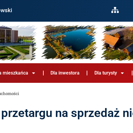
owski
a mieszkańca
Dla inwestora
Dla turysty
ruchomości
 przetargu na sprzedaż n