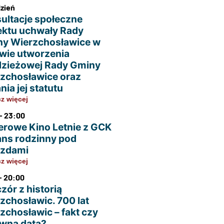
dzień
ultacje społeczne
ektu uchwały Rady
y Wierzchosławice w
wie utworzenia
zieżowej Rady Gminy
zchosławice oraz
nia jej statutu
z więcej
- 23:00
erowe Kino Letnie z GCK
ans rodzinny pod
azdami
z więcej
- 20:00
zór z historią
zchosławic. 700 lat
zchosławic – fakt czy
wna data?