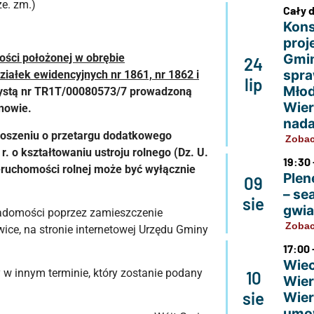
ze. zm.)
Cały 
Kons
proj
Gmin
ości położonej w obrębie
24
spra
ziałek ewidencyjnych nr 1861, nr 1862 i
lip
Młod
zystą nr TR1T/00080573/7 prowadzoną
Wier
nowie.
nada
łoszeniu o przetargu dodatkowego
Zobac
. o kształtowaniu ustroju rolnego (Dz. U.
19:30 
ieruchomości rolnej może być wyłącznie
Plen
09
– se
sie
gwi
wiadomości poprzez zamieszczenie
Zobac
ice, na stronie internetowej Urzędu Gminy
17:00 
Wiec
w innym terminie, który zostanie podany
10
Wier
sie
Wier
umo