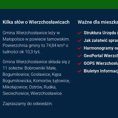
Kilka słów o Wierzchosławicach
Ważne dla mieszk
Gmina Wierzchosławice leży w
Struktura Urzędu 
Małopolsce w powiecie tarnowskim.
Jak załatwić spr
Powierzchnia gminy to 74,84 km² o
Harmonogramy o
ludności ok 10,3 tyś.
GeoPortal Wierzc
Gmina Wierzchosławice składa się z
GOPS Wierzchosł
11 sołectw: Bobrowniki Małe,
Biuletyn Informacj
Bogumiłowice, Gosławice, Kępa
Bogumiłowicka, Komorów, Łętowice,
Mikołajowice, Ostrów, Rudka,
Sieciechowice, Wierzchosławice.
Zapraszamy do odwiedzin.