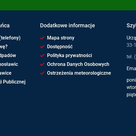
ańca
Dodatkowe informacje
Szy
(telefony)
Mapa strony
Urz
33-
awę?
Dostępność
dpadów
Polityka prywatności
tel.
hosławic
Ochrona Danych Osobowych
Emai
awice
Ostrzeżenia meteorologiczne
poni
i Publicznej
wtor
piąt