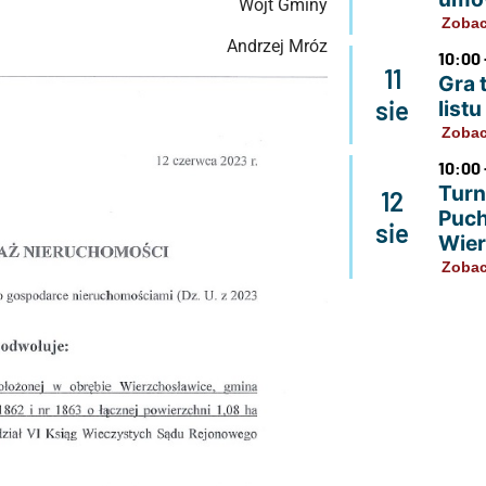
Wójt Gminy
Zobac
Andrzej Mróz
10:00 
11
Gra 
sie
list
Zobac
10:00 
Turn
12
Puch
sie
Wier
Zobac