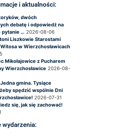
rmacje i aktualności:
storyków, dwóch
ych debatę i odpowiedź na
 pytanie …
2026-08-06
ntoni Liszkowie Starostami
 Witosa w Wierzchosławicach
5
c Mikołajowice z Pucharem
ny Wierzchosławice
2026-08-
 Jedna gmina. Tysiące
żeby spędzić wspólnie Dni
rzchosławice!
2026-07-31
iedz się, jak się zachować!
1
 wydarzenia: