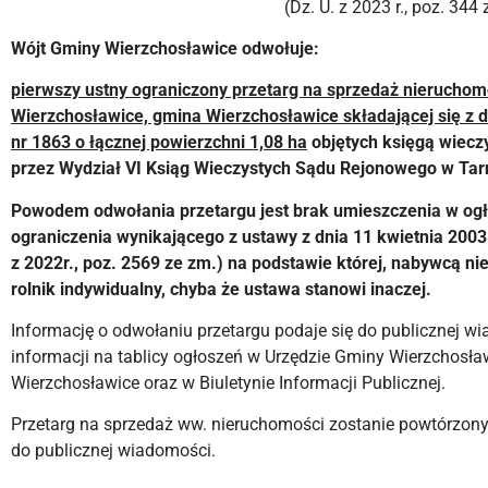
(Dz. U. z 2023 r., poz. 344 
Wójt Gminy Wierzchosławice odwołuje:
pierwszy ustny ograniczony przetarg na sprzedaż nieruchom
Wierzchosławice, gmina Wierzchosławice składającej się z d
nr 1863 o łącznej powierzchni 1,08 ha
objętych księgą wiec
przez Wydział VI Ksiąg Wieczystych Sądu Rejonowego w Tar
Powodem odwołania przetargu jest brak umieszczenia w og
ograniczenia wynikającego z ustawy z dnia 11 kwietnia 2003 r
z 2022r., poz. 2569 ze zm.) na podstawie której, nabywcą n
rolnik indywidualny, chyba że ustawa stanowi inaczej.
Informację o odwołaniu przetargu podaje się do publicznej 
informacji na tablicy ogłoszeń w Urzędzie Gminy Wierzchosław
Wierzchosławice oraz w Biuletynie Informacji Publicznej.
Przetarg na sprzedaż ww. nieruchomości zostanie powtórzony 
do publicznej wiadomości.