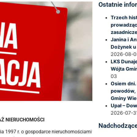
Ostatnie info
Trzech hi
prowadząc
zasadnicze
Janina i A
Dożynek u
2026-08-0
LKS Dunaje
Wójta Gmi
03
Osiem dni.
powodów, 
Gminy Wie
Upał – Dow
2026-07-3
AŻ NIERUCHOMOŚCI
Nadchodzące
pnia 1997 r. o gospodarce nieruchomościami