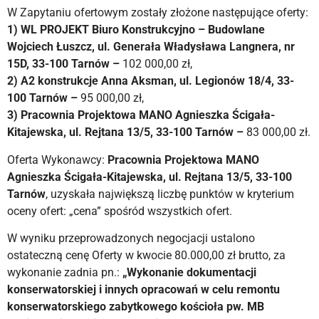
W Zapytaniu ofertowym zostały złożone następujące oferty:
1) WL PROJEKT Biuro Konstrukcyjno – Budowlane
Wojciech Łuszcz, ul. Generała Władysława Langnera, nr
15D, 33-100 Tarnów –
102 000,00 zł,
2) A2 konstrukcje Anna Aksman, ul. Legionów 18/4, 33-
100 Tarnów –
95 000,00 zł,
3) Pracownia Projektowa MANO Agnieszka Ścigała-
Kitajewska,
ul. Rejtana 13/5, 33-100 Tarnów –
83 000,00 zł.
Oferta Wykonawcy:
Pracownia Projektowa MANO
Agnieszka Ścigała-Kitajewska, ul. Rejtana 13/5, 33-100
Tarnów
, uzyskała największą liczbę punktów w kryterium
oceny ofert: „cena” spośród wszystkich ofert.
W wyniku przeprowadzonych negocjacji ustalono
ostateczną cenę Oferty w kwocie 80.000,00 zł brutto, za
wykonanie zadnia pn.:
„Wykonanie dokumentacji
konserwatorskiej i innych opracowań w celu remontu
konserwatorskiego zabytkowego kościoła pw. MB