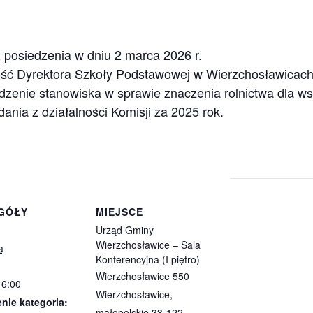
z posiedzenia w dniu 2 marca 2026 r.
ność Dyrektora Szkoły Podstawowej w Wierzchosławicach
zenie stanowiska w sprawie znaczenia rolnictwa dla wsp
nia z działalności Komisji za 2025 rok.
GÓŁY
MIEJSCE
Urząd Gminy
Wierzchosławice – Sala
a
Konferencyjna (I piętro)
Wierzchosławice 550
16:00
Wierzchosławice
,
nie kategoria:
małopolskie
33-122