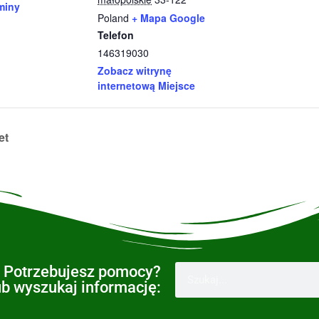
miny
Poland
+ Mapa Google
Telefon
146319030
Zobacz witrynę
internetową Miejsce
et
Potrzebujesz pomocy?
ub wyszukaj informację: