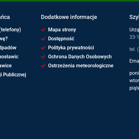
ańca
Dodatkowe informacje
Szy
(telefony)
Mapa strony
Urz
33-
awę?
Dostępność
dpadów
Polityka prywatności
tel.
hosławic
Ochrona Danych Osobowych
Emai
awice
Ostrzeżenia meteorologiczne
poni
i Publicznej
wtor
piąt