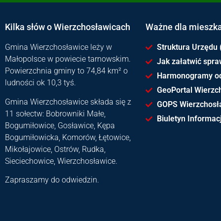
Kilka słów o Wierzchosławicach
Ważne dla mieszk
Gmina Wierzchosławice leży w
Struktura Urzędu 
Małopolsce w powiecie tarnowskim.
Jak załatwić spr
Powierzchnia gminy to 74,84 km² o
Harmonogramy o
ludności ok 10,3 tyś.
GeoPortal Wierzc
Gmina Wierzchosławice składa się z
GOPS Wierzchosł
11 sołectw: Bobrowniki Małe,
Biuletyn Informacj
Bogumiłowice, Gosławice, Kępa
Bogumiłowicka, Komorów, Łętowice,
Mikołajowice, Ostrów, Rudka,
Sieciechowice, Wierzchosławice.
Zapraszamy do odwiedzin.