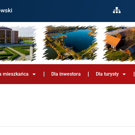
owski
a mieszkańca
Dla inwestora
Dla turysty