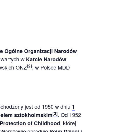
e Ogólne
Organizacji Narodów
wartych w
Karcie Narodów
[
2
]
owskich ONZ
; w Polsce MDD
chodzony jest od 1950 w dniu
1
[
3
]
. Od 1952
elem sztokholmskim
, której
 Protection of Childhood
w Warszawie obraduje
Sejm Dzieci i