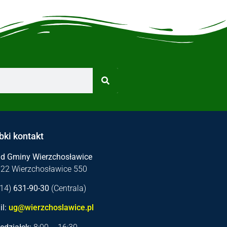
bki kontakt
ąd Gminy Wierzchosławice
122 Wierzchosławice 550
 (14)
631-90-30
(Centrala)
l:
ug@wierzchoslawice.pl