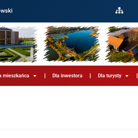
owski
a mieszkańca
Dla inwestora
Dla turysty