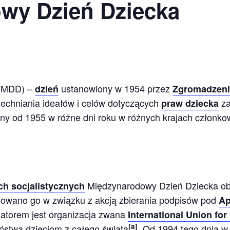
wy Dzień Dziecka
(MDD) –
ustanowiony w 1954 przez
dzień
Zgromadzeni
chniania ideałów i celów dotyczących
za
praw dziecka
ny od 1955 w różne dni roku w różnych krajach członk
Międzynarodowy Dzień Dziecka ob
h socjalistycznych
izowano go w związku z akcją zbierania podpisów pod
Ap
cjatorem jest organizacja zwana
International Union for
[
a
]
ństwa dzieciom z całego świata
. Od 1994 tego dnia 