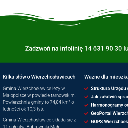
Zadzwoń na infolinię 14 631 90 30 l
Kilka słów o Wierzchosławicach
Ważne dla mieszk
Gmina Wierzchosławice leży w
Struktura Urzędu 
Małopolsce w powiecie tarnowskim.
Jak załatwić spr
Powierzchnia gminy to 74,84 km² o
Harmonogramy o
ludności ok 10,3 tyś.
GeoPortal Wierzc
Gmina Wierzchosławice składa się z
GOPS Wierzchosł
11 sołectw: Bobrowniki Małe,