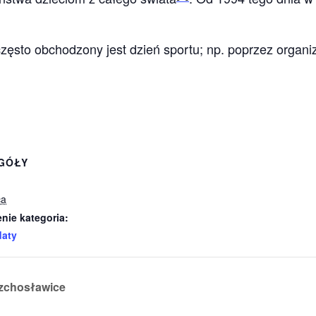
często obchodzony jest dzień sportu; np. poprzez organ
GÓŁY
ca
nie kategoria:
daty
zchosławice