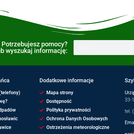
Potrzebujesz pomocy?
ub wyszukaj informację:
ańca
Dodatkowe informacje
Szy
(telefony)
Mapa strony
Urz
33-
awę?
Dostępność
dpadów
Polityka prywatności
tel.
hosławic
Ochrona Danych Osobowych
Emai
awice
Ostrzeżenia meteorologiczne