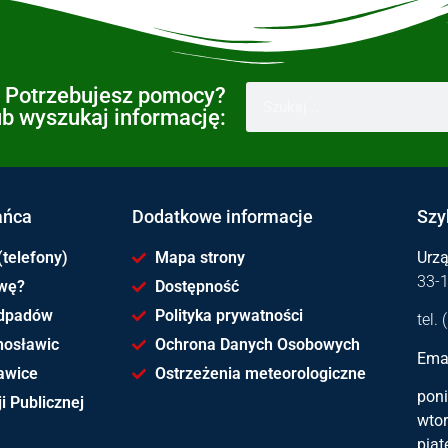
Potrzebujesz pomocy?
ub wyszukaj informację:
ańca
Dodatkowe informacje
Szy
(telefony)
Mapa strony
Urz
33-
awę?
Dostępność
dpadów
Polityka prywatności
tel.
hosławic
Ochrona Danych Osobowych
Emai
awice
Ostrzeżenia meteorologiczne
poni
i Publicznej
wtor
piąt