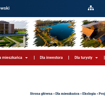
owski
a mieszkańca
Dla inwestora
Dla turysty
Strona główna
»
Dla mieszkańca
»
Ekologia
»
Pro