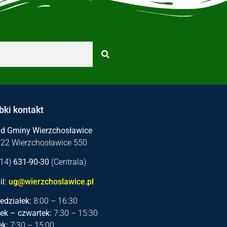
bki kontakt
ąd Gminy Wierzchosławice
122 Wierzchosławice 550
 (14)
631-90-30
(Centrala)
l:
ug@wierzchoslawice.pl
edziałek:
8:00 – 16:30
ek – czwartek:
7:30 – 15:30
ek:
7:30 – 15:00