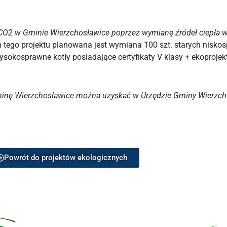
 CO2 w Gminie Wierzchosławice poprzez wymianę źródeł ciepł
 tego projektu planowana jest wymiana 100 szt. starych nisk
sokosprawne kotły posiadające certyfikaty V klasy + ekoprojek
minę Wierzchosławice można uzyskać w Urzędzie Gminy Wierzchos
Powrót do projektów ekologicznych