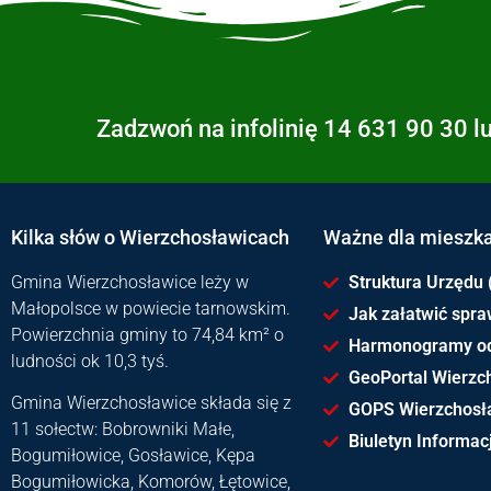
Zadzwoń na infolinię 14 631 90 30 l
Kilka słów o Wierzchosławicach
Ważne dla mieszk
Gmina Wierzchosławice leży w
Struktura Urzędu 
Małopolsce w powiecie tarnowskim.
Jak załatwić spr
Powierzchnia gminy to 74,84 km² o
Harmonogramy o
ludności ok 10,3 tyś.
GeoPortal Wierzc
Gmina Wierzchosławice składa się z
GOPS Wierzchosł
11 sołectw: Bobrowniki Małe,
Biuletyn Informacj
Bogumiłowice, Gosławice, Kępa
Bogumiłowicka, Komorów, Łętowice,