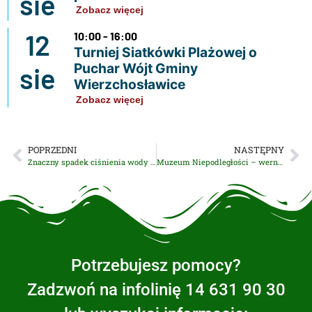
sie
Zobacz więcej
12
10:00 - 16:00
Turniej Siatkówki Plażowej o
Puchar Wójt Gminy
sie
Wierzchosławice
Zobacz więcej
POPRZEDNI
NASTĘPNY
Znaczny spadek ciśnienia wody w sieci wodociągowej
Muzeum Niepodległości – wernisaż wystawy plenerowej „Stanisław Mierzwa”
Potrzebujesz pomocy?
Zadzwoń na infolinię 14 631 90 30