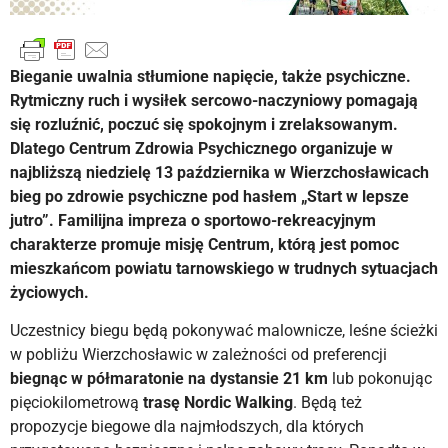
Bieganie uwalnia stłumione napięcie, także psychiczne.
Rytmiczny ruch i wysiłek sercowo-naczyniowy pomagają
się rozluźnić, poczuć się spokojnym i zrelaksowanym.
Dlatego Centrum Zdrowia Psychicznego organizuje w
najbliższą niedzielę 13 października w Wierzchosławicach
bieg po zdrowie psychiczne pod hasłem „Start w lepsze
jutro”. Familijna impreza o sportowo-rekreacyjnym
charakterze promuje misję Centrum, którą jest pomoc
mieszkańcom powiatu tarnowskiego w trudnych sytuacjach
życiowych.
Uczestnicy biegu będą pokonywać malownicze, leśne ścieżki
w pobliżu Wierzchosławic w zależności od preferencji
biegnąc w półmaratonie na dystansie 21 km
lub pokonując
pięciokilometrową
trasę Nordic Walking
. Będą też
propozycje biegowe dla najmłodszych, dla których