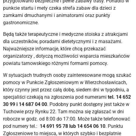
przygotowano bezpieczne i pełne zabawy trasy. Ponadto w
punkcie startu i mety czeka strefa zabaw dla dzieci z
zamkami dmuchanymi i animatorami oraz punkty
gastronomiczne.
Będą także terapeutyczne i medyczne stoiska z atrakcjami
dla uczestników, poradami dietetycznymi i z masażami.
Najważniejsze informacje, które chcą przekazać
organizatorzy , dotyczą możliwości wsparcia mieszkańców
powiatu tarnowskiego różnymi formami pomocy.
W sytuacjach trudnych osoby zainteresowane mogą szukać
pomocy w Punkcie Zgłoszeniowym w Wierzchosławicach,
który czynny jest przez całą dobę, siedem dni w tygodniu, a
specjaliści czekają na zgłoszenia pod numerami
tel. 14 652
30 99 i 14 687 04 00
. Podobny punkt dostępny jest także w
Tuchowie przy Rynku 22. Tam można się zgłaszać w dni
robocze w godz. od 8:00 do 17:00. Może także telefonować
pod numery tel.:
14 691 95 78 lub 14 654 06 10
. Punktu
Zgłoszeniowe to miejsca, w których szybko i bezpłatnie