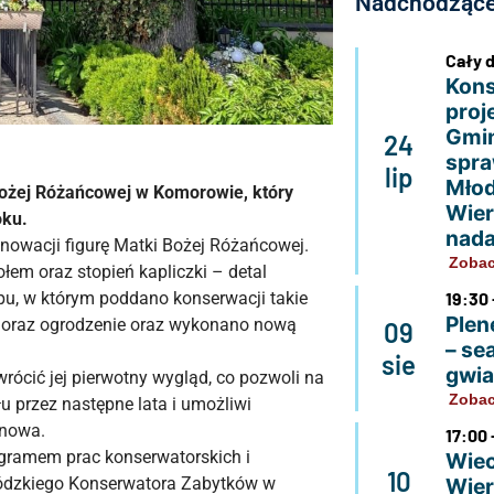
Nadchodzące
Cały 
Kons
proj
Gmin
24
spra
lip
Młod
Bożej Różańcowej w Komorowie, który
Wier
oku.
nada
enowacji figurę Matki Bożej Różańcowej.
Zobac
em oraz stopień kapliczki – detal
19:30 
apu, w którym poddano konserwacji takie
Plen
ie oraz ogrodzenie oraz wykonano nową
09
– se
sie
gwi
wrócić jej pierwotny wygląd, co pozwoli na
Zobac
u przez następne lata i umożliwi
rnowa.
17:00 
ogramem prac konserwatorskich i
Wiec
10
Wier
ódzkiego Konserwatora Zabytków w