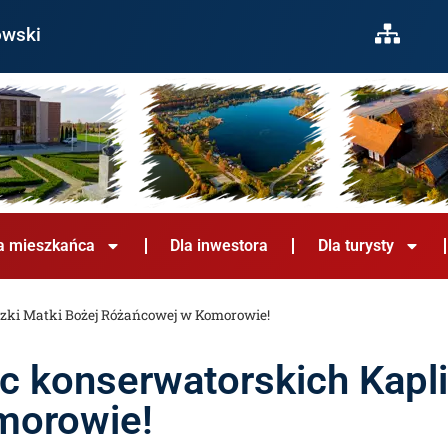
owski
a mieszkańca
Dla inwestora
Dla turysty
iczki Matki Bożej Różańcowej w Komorowie!
ac konserwatorskich Kapl
morowie!