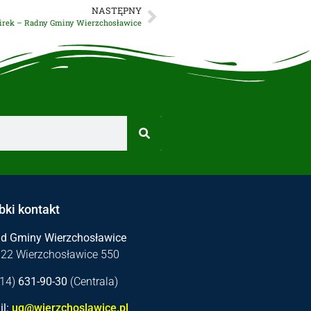
NASTĘPNY
irek – Radny Gminy Wierzchosławice
bki kontakt
ąd Gminy Wierzchosławice
122 Wierzchosławice 550
 (14)
631-90-30
(Centrala)
l:
ug@wierzchoslawice.pl