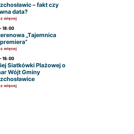
zchosławic – fakt czy
wna data?
z więcej
- 18:00
terenowa „Tajemnica
u premiera”
z więcej
- 16:00
iej Siatkówki Plażowej o
ar Wójt Gminy
zchosławice
z więcej