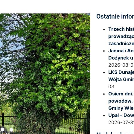
Ostatnie info
Trzech hi
prowadząc
zasadnicze
Janina i A
Dożynek u
2026-08-0
LKS Dunaje
Wójta Gmi
03
Osiem dni.
powodów, 
Gminy Wie
Upał – Dow
2026-07-3