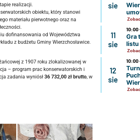
sie
Wier
pie realizacji.
umo
erwatorskich obiektu, który stanowi
Zobac
ego materiału pierwotnego oraz na
łeczności.
10:00 
11
aniu dofinansowania od Województwa
Gra 
kładu z budżetu Gminy Wierzchosławice.
sie
list
Zobac
10:00 
óżańcowej z 1907 roku zlokalizowanej w
Turn
12
ja – program prac konserwatorskich i
Puch
mocja zadania wyniósł
36 732,00 zł brutto
, w
sie
Wier
Zobac