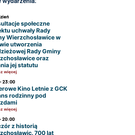
 wydarzenia:
dzień
ultacje społeczne
ektu uchwały Rady
y Wierzchosławice w
wie utworzenia
zieżowej Rady Gminy
zchosławice oraz
nia jej statutu
z więcej
- 23:00
erowe Kino Letnie z GCK
ans rodzinny pod
azdami
z więcej
- 20:00
zór z historią
zchosławic. 700 lat