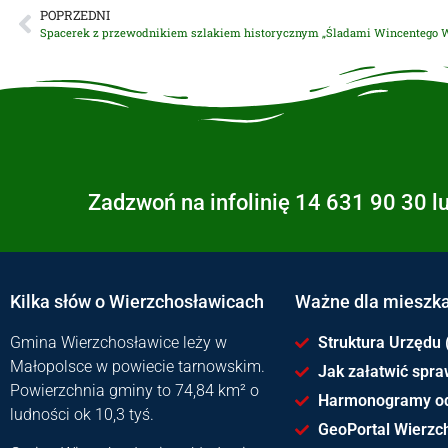
POPRZEDNI
Zadzwoń na infolinię 14 631 90 30 l
Kilka słów o Wierzchosławicach
Ważne dla mieszk
Gmina Wierzchosławice leży w
Struktura Urzędu 
Małopolsce w powiecie tarnowskim.
Jak załatwić spr
Powierzchnia gminy to 74,84 km² o
Harmonogramy o
ludności ok 10,3 tyś.
GeoPortal Wierzc