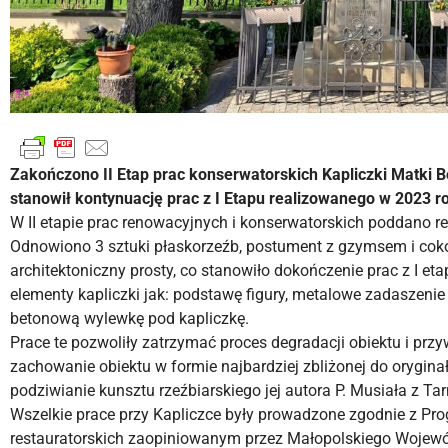
Zakończono II Etap prac konserwatorskich Kapliczki Matki 
stanowił kontynuację prac z I Etapu realizowanego w 2023 r
W II etapie prac renowacyjnych i konserwatorskich poddano r
Odnowiono 3 sztuki płaskorzeźb, postument z gzymsem i cokoł
architektoniczny prosty, co stanowiło dokończenie prac z I et
elementy kapliczki jak: podstawę figury, metalowe zadaszen
betonową wylewkę pod kapliczkę.
Prace te pozwoliły zatrzymać proces degradacji obiektu i przy
zachowanie obiektu w formie najbardziej zbliżonej do oryginał
podziwianie kunsztu rzeźbiarskiego jej autora P. Musiała z Ta
Wszelkie prace przy Kapliczce były prowadzone zgodnie z Pr
restauratorskich zaopiniowanym przez Małopolskiego Wojew