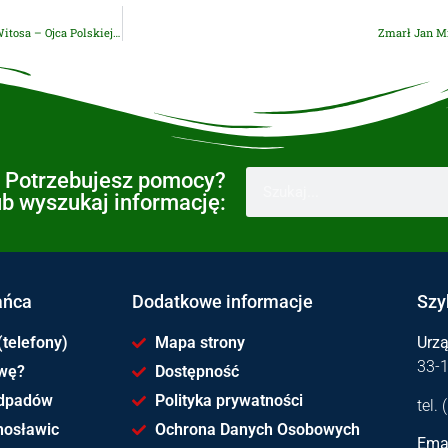
Spacerek z przewodnikiem szlakiem historycznym „Śladami Wincentego Witosa – Ojca Polskiej Niepodległości z Wierzchosławic”
Zmarł Jan M
Potrzebujesz pomocy?
ub wyszukaj informację:
ańca
Dodatkowe informacje
Szy
(telefony)
Mapa strony
Urz
33-
awę?
Dostępność
dpadów
Polityka prywatności
tel.
hosławic
Ochrona Danych Osobowych
Emai