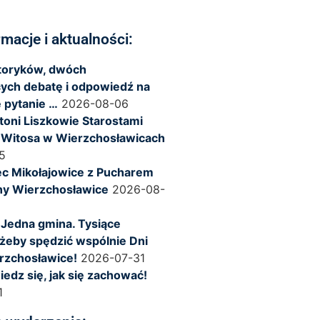
rmacje i aktualności:
storyków, dwóch
ych debatę i odpowiedź na
 pytanie …
2026-08-06
ntoni Liszkowie Starostami
 Witosa w Wierzchosławicach
5
c Mikołajowice z Pucharem
ny Wierzchosławice
2026-08-
 Jedna gmina. Tysiące
żeby spędzić wspólnie Dni
rzchosławice!
2026-07-31
iedz się, jak się zachować!
1