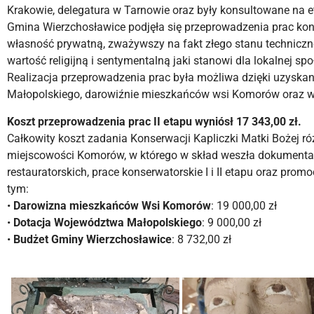
Krakowie, delegatura w Tarnowie oraz były konsultowane na eta
Gmina Wierzchosławice podjęła się przeprowadzenia prac kons
własność prywatną, zważywszy na fakt złego stanu techniczn
wartość religijną i sentymentalną jaki stanowi dla lokalnej spo
Realizacja przeprowadzenia prac była możliwa dzięki uzysk
Małopolskiego, darowiźnie mieszkańców wsi Komorów oraz w
Koszt przeprowadzenia prac II etapu wyniósł 17 343,00 zł.
Całkowity koszt zadania Konserwacji Kapliczki Matki Bożej r
miejscowości Komorów, w którego w skład weszła dokumentac
restauratorskich, prace konserwatorskie I i II etapu oraz pro
tym:
•
Darowizna mieszkańców Wsi Komorów
: 19 000,00 zł
•
Dotacja Województwa Małopolskiego
: 9 000,00 zł
•
Budżet Gminy Wierzchosławice
: 8 732,00 zł