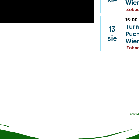
Wier
Zobac
16:00 
Turni
13
Puch
sie
Wier
Zobac
UWAG