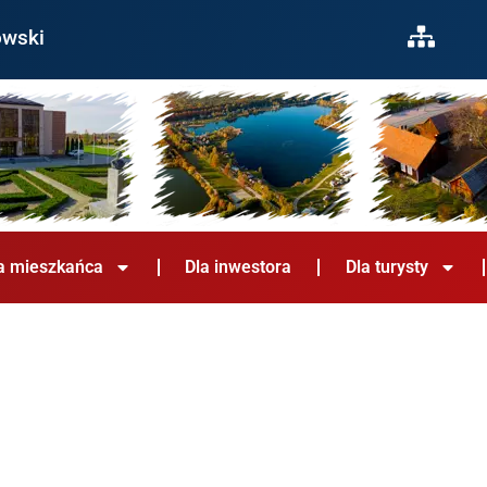
owski
a mieszkańca
Dla inwestora
Dla turysty