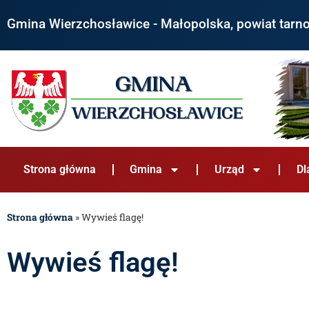
Gmina Wierzchosławice - Małopolska, powiat tarn
Strona główna
Gmina
Urząd
Dl
Strona główna
»
Wywieś flagę!
Wywieś flagę!