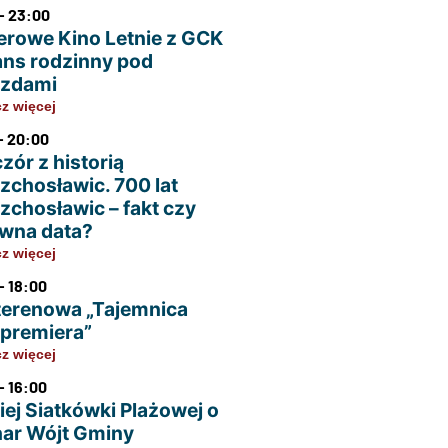
- 23:00
erowe Kino Letnie z GCK
ans rodzinny pod
azdami
z więcej
- 20:00
zór z historią
zchosławic. 700 lat
zchosławic – fakt czy
wna data?
z więcej
- 18:00
terenowa „Tajemnica
u premiera”
z więcej
- 16:00
iej Siatkówki Plażowej o
ar Wójt Gminy