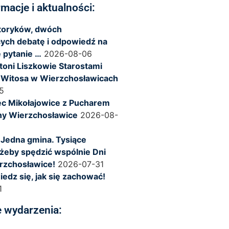
rmacje i aktualności:
storyków, dwóch
ych debatę i odpowiedź na
 pytanie …
2026-08-06
ntoni Liszkowie Starostami
 Witosa w Wierzchosławicach
5
c Mikołajowice z Pucharem
ny Wierzchosławice
2026-08-
 Jedna gmina. Tysiące
żeby spędzić wspólnie Dni
rzchosławice!
2026-07-31
iedz się, jak się zachować!
1
 wydarzenia: