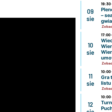
19:30 
Plen
09
– se
sie
gwi
Zobac
17:00 
Wiec
10
Wier
sie
Wier
umo
Zobac
10:00 
11
Gra 
sie
list
Zobac
10:00 
Turn
12
Puch
sie