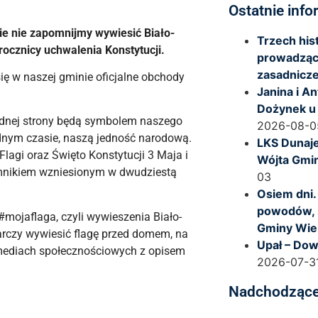
Ostatnie info
e nie zapomnijmy wywiesić Biało-
Trzech hi
 rocznicy uchwalenia Konstytucji.
prowadząc
zasadnicze
ię w naszej gminie oficjalne obchody
Janina i A
Dożynek u
 jednej strony będą symbolem naszego
2026-08-0
udnym czasie, naszą jedność narodową.
LKS Dunaje
agi oraz Święto Konstytucji 3 Maja i
Wójta Gmi
omnikiem wzniesionym w dwudziestą
03
Osiem dni.
powodów, 
mojaflaga, czyli wywieszenia Biało-
Gminy Wie
tarczy wywiesić flagę przed domem, na
Upał – Dow
w mediach społecznościowych z opisem
2026-07-3
Nadchodzące