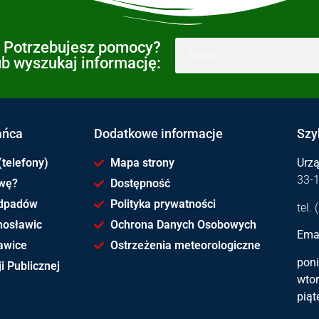
Potrzebujesz pomocy?
ub wyszukaj informację:
ańca
Dodatkowe informacje
Szy
(telefony)
Mapa strony
Urz
33-
awę?
Dostępność
dpadów
Polityka prywatności
tel.
hosławic
Ochrona Danych Osobowych
Emai
awice
Ostrzeżenia meteorologiczne
poni
i Publicznej
wtor
piąt