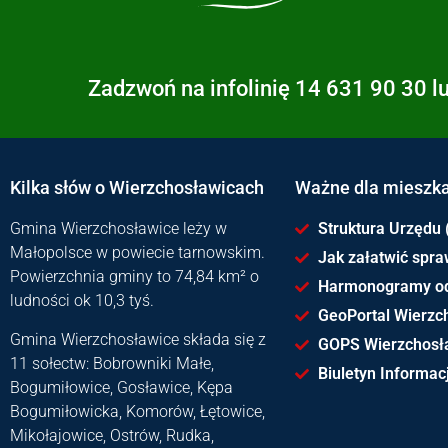
Zadzwoń na infolinię 14 631 90 30 l
Kilka słów o Wierzchosławicach
Ważne dla mieszk
Gmina Wierzchosławice leży w
Struktura Urzędu 
Małopolsce w powiecie tarnowskim.
Jak załatwić spr
Powierzchnia gminy to 74,84 km² o
Harmonogramy o
ludności ok 10,3 tyś.
GeoPortal Wierzc
Gmina Wierzchosławice składa się z
GOPS Wierzchosł
11 sołectw: Bobrowniki Małe,
Biuletyn Informacj
Bogumiłowice, Gosławice, Kępa
Bogumiłowicka, Komorów, Łętowice,
Mikołajowice, Ostrów, Rudka,