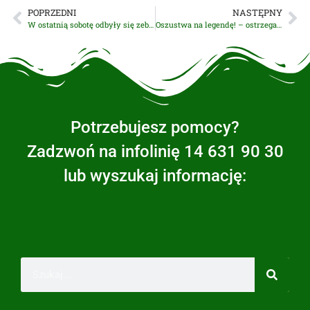
POPRZEDNI
NASTĘPNY
W ostatnią sobotę odbyły się zebrania sprawozdawcze OSP w Łętowicach i Gosławicach
Oszustwa na legendę! – ostrzega Policja
Potrzebujesz pomocy?
Zadzwoń na infolinię 14 631 90 30
lub wyszukaj informację: