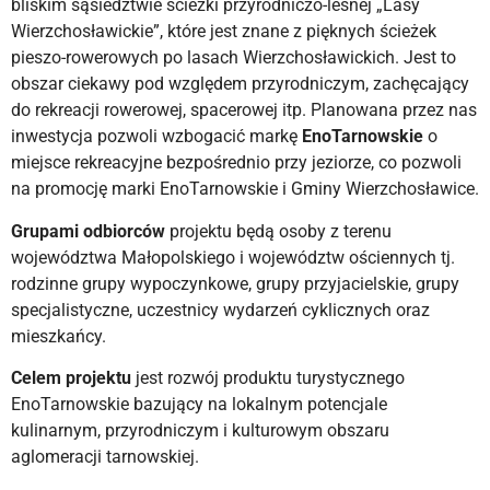
bliskim sąsiedztwie ścieżki przyrodniczo-leśnej „Lasy
Wierzchosławickie”, które jest znane z pięknych ścieżek
pieszo-rowerowych po lasach Wierzchosławickich. Jest to
obszar ciekawy pod względem przyrodniczym, zachęcający
do rekreacji rowerowej, spacerowej itp. Planowana przez nas
inwestycja pozwoli wzbogacić markę
EnoTarnowskie
o
miejsce rekreacyjne bezpośrednio przy jeziorze, co pozwoli
na promocję marki EnoTarnowskie i Gminy Wierzchosławice.
Grupami odbiorców
projektu będą osoby z terenu
województwa Małopolskiego i województw ościennych tj.
rodzinne grupy wypoczynkowe, grupy przyjacielskie, grupy
specjalistyczne, uczestnicy wydarzeń cyklicznych oraz
mieszkańcy.
Celem projektu
jest rozwój produktu turystycznego
EnoTarnowskie bazujący na lokalnym potencjale
kulinarnym, przyrodniczym i kulturowym obszaru
aglomeracji tarnowskiej.