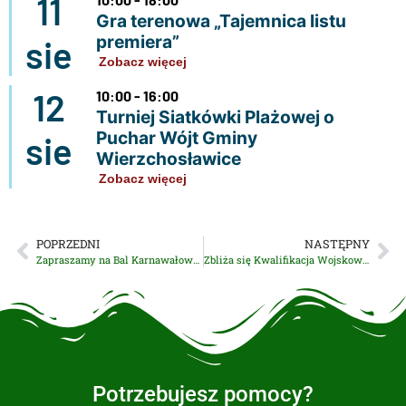
11
Gra terenowa „Tajemnica listu
premiera”
sie
Zobacz więcej
12
10:00 - 16:00
Turniej Siatkówki Plażowej o
Puchar Wójt Gminy
sie
Wierzchosławice
Zobacz więcej
POPRZEDNI
NASTĘPNY
Zapraszamy na Bal Karnawałowy z Gminnym Ośrodkiem Pomocy Społecznej
Zbliża się Kwalifikacja Wojskowa 2026
Potrzebujesz pomocy?