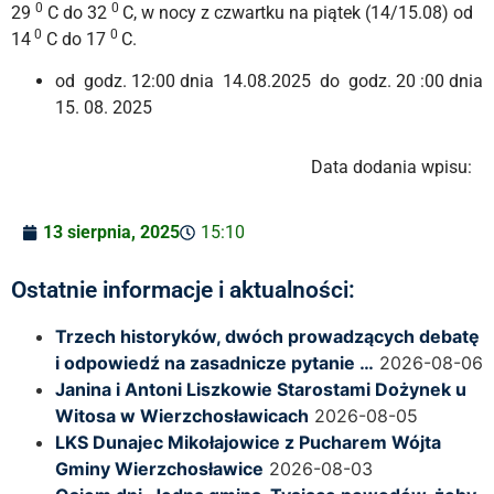
0
0
29
C do 32
C, w nocy z czwartku na piątek (14/15.08) od
0
0
14
C do 17
C.
od godz. 12:00 dnia 14.08.2025 do godz. 20 :00 dnia
15. 08. 2025
Data dodania wpisu:
13 sierpnia, 2025
15:10
Ostatnie informacje i aktualności:
Trzech historyków, dwóch prowadzących debatę
i odpowiedź na zasadnicze pytanie …
2026-08-06
Janina i Antoni Liszkowie Starostami Dożynek u
Witosa w Wierzchosławicach
2026-08-05
LKS Dunajec Mikołajowice z Pucharem Wójta
Gminy Wierzchosławice
2026-08-03