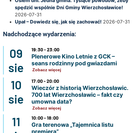
Osiem dni. Jedna gmina. Tysiące powodów, żeby
spędzić wspólnie Dni Gminy Wierzchosławice!
2026-07-31
Upał – Dowiedz się, jak się zachować!
2026-07-31
Nadchodzące wydarzenia:
09
19:30 - 23:00
Plenerowe Kino Letnie z GCK –
seans rodzinny pod gwiazdami
sie
Zobacz więcej
10
17:00 - 20:00
Wieczór z historią Wierzchosławic.
700 lat Wierzchosławic – fakt czy
sie
umowna data?
Zobacz więcej
11
10:00 - 18:00
Gra terenowa „Tajemnica listu
premiera”