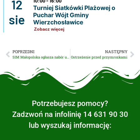
12
10:00 - 16:00
Turniej Siatkówki Plażowej o
Puchar Wójt Gminy
sie
Wierzchosławice
Zobacz więcej
POPRZEDNI
NASTĘPNY
SIM Małopolska ogłasza nabór uzupełniający na mieszkania w Wierzchosławicach – Dwudniaki
Ostrzeżenie przed przymrozkami
Potrzebujesz pomocy?
Zadzwoń na infolinię 14 631 90 30
lub wyszukaj informację: