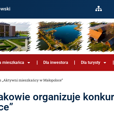
owski
a mieszkańca
Dla inwestora
Dla turysty
rs „Aktywni mieszkańcy w Małopolsce”
akowie organizuje konku
ce”