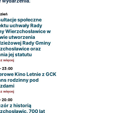
 wydarzenia:
dzień
ultacje społeczne
ektu uchwały Rady
y Wierzchosławice w
wie utworzenia
zieżowej Rady Gminy
zchosławice oraz
nia jej statutu
z więcej
- 23:00
erowe Kino Letnie z GCK
ans rodzinny pod
azdami
z więcej
- 20:00
zór z historią
zchosławic. 700 lat