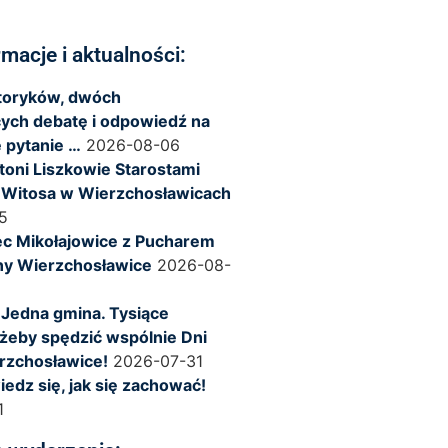
rmacje i aktualności:
storyków, dwóch
ych debatę i odpowiedź na
 pytanie …
2026-08-06
ntoni Liszkowie Starostami
 Witosa w Wierzchosławicach
5
c Mikołajowice z Pucharem
ny Wierzchosławice
2026-08-
 Jedna gmina. Tysiące
żeby spędzić wspólnie Dni
rzchosławice!
2026-07-31
iedz się, jak się zachować!
1