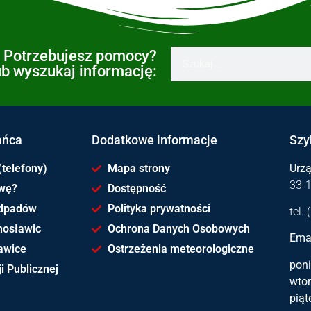
Potrzebujesz pomocy?
ub wyszukaj informację:
ańca
Dodatkowe informacje
Szy
(telefony)
Mapa strony
Urz
33-
awę?
Dostępność
dpadów
Polityka prywatności
tel.
hosławic
Ochrona Danych Osobowych
Emai
awice
Ostrzeżenia meteorologiczne
poni
i Publicznej
wtor
piąt