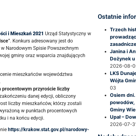
Ostatnie info
Trzech hi
ci i Mieszkań 2021
Urząd Statystyczny w
prowadząc
lsce
”. Konkurs adresowany jest do
zasadnicze
ał w Narodowym Spisie Powszechnym
Janina i A
ojej gminy oraz wsparcia znajdujących
Dożynek u
2026-08-0
LKS Dunaje
hęcenie mieszkańców województwa
Wójta Gmi
.
03
 procentowym przyroście liczby
Osiem dni.
akończeniu danej edycji, obliczony
powodów, 
st liczby mieszkańców, którzy zostali
Gminy Wie
st wyrażoną w punktach procentowych
Upał – Dow
u i na końcu edycji.
2026-07-3
onie
https://krakow.stat.gov.pl/narodowy-