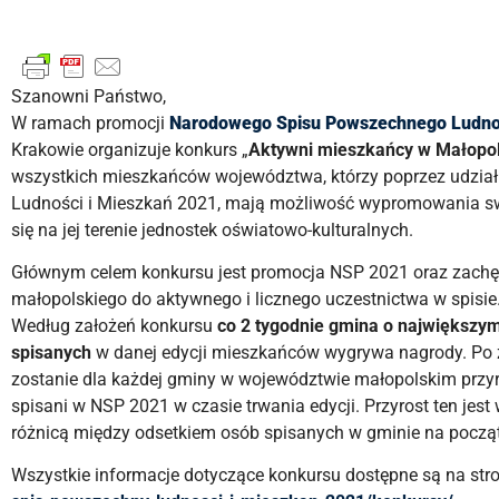
Szanowni Państwo,
W ramach promocji
Narodowego Spisu Powszechnego Ludnoś
Krakowie organizuje konkurs „
Aktywni mieszkańcy w Małopo
wszystkich mieszkańców województwa, którzy poprzez udzi
Ludności i Mieszkań 2021, mają możliwość wypromowania sw
się na jej terenie jednostek oświatowo-kulturalnych.
Głównym celem konkursu jest promocja NSP 2021 oraz zac
małopolskiego do aktywnego i licznego uczestnictwa w spisie
Według założeń konkursu
co 2 tygodnie gmina o największym
spisanych
w danej edycji mieszkańców wygrywa nagrody. Po z
zostanie dla każdej gminy w województwie małopolskim przyro
spisani w NSP 2021 w czasie trwania edycji. Przyrost ten je
różnicą między odsetkiem osób spisanych w gminie na początk
Wszystkie informacje dotyczące konkursu dostępne są na str