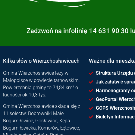
Zadzwoń na infolinię 14 631 90 30 l
Kilka słów o Wierzchosławicach
Ważne dla mieszk
Gmina Wierzchosławice leży w
Struktura Urzędu 
Małopolsce w powiecie tarnowskim.
Jak załatwić spr
Powierzchnia gminy to 74,84 km² o
Harmonogramy o
ludności ok 10,3 tyś.
GeoPortal Wierzc
Gmina Wierzchosławice składa się z
GOPS Wierzchosł
11 sołectw: Bobrowniki Małe,
Biuletyn Informacj
Bogumiłowice, Gosławice, Kępa
Bogumiłowicka, Komorów, Łętowice,