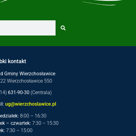
bki kontakt
ąd Gminy Wierzchosławice
122 Wierzchosławice 550
 (14)
631-90-30
(Centrala)
l:
ug@wierzchoslawice.pl
edziałek:
8:00 – 16:30
ek – czwartek:
7:30 – 15:30
ek:
7:30 – 15:00