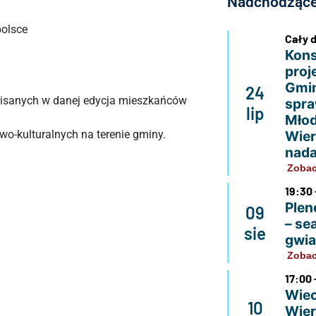
Nadchodzące
Cały 
Kons
proj
Gmin
24
pisanych w danej edycja mieszkańców
spra
lip
Młod
o-kulturalnych na terenie gminy.
Wier
nada
Zobac
19:30 
Plen
09
– se
sie
gwi
Zobac
17:00 
Wiec
10
Wier