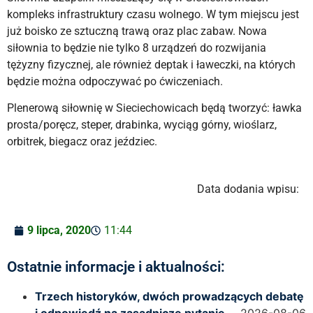
kompleks infrastruktury czasu wolnego. W tym miejscu jest
już boisko ze sztuczną trawą oraz plac zabaw. Nowa
siłownia to będzie nie tylko 8 urządzeń do rozwijania
tężyzny fizycznej, ale również deptak i ławeczki, na których
będzie można odpoczywać po ćwiczeniach.
Plenerową siłownię w Sieciechowicach będą tworzyć: ławka
prosta/poręcz, steper, drabinka, wyciąg górny, wioślarz,
orbitrek, biegacz oraz jeździec.
Data dodania wpisu:
9 lipca, 2020
11:44
Ostatnie informacje i aktualności:
Trzech historyków, dwóch prowadzących debatę
i odpowiedź na zasadnicze pytanie …
2026-08-06