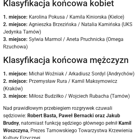
Klasyfikacja końcowa kobiet
1. miejsce:
Karolina Pokusa / Kamila Kiniorska (Kielce)
2. miejsce:
Agnieszka Brzezińska / Natalia Kamińska (UKS
Jedynka Tarnów)
3. miejsce:
Sylwia Marmol / Aneta Pruchnicka (Omega
Rzuchowa)
Klasyfikacja końcowa mężczyzn
1. miejsce:
Michał Woźniak / Arkadiusz Sordyl (Andrychów)
2. miejsce:
Przemysław Rura / Kamil Maksymowicz
(Kraków)
3. miejsce:
Miłosz Budziłko / Wojciech Rubacha (Tarnów)
Nad prawidłowym przebiegiem rozgrywek czuwali
sędziowie:
Robert Basta, Paweł Bernacki oraz Jakub
Brudny
, natomiast funkcję sędziego głównego pełnił
Kamil
Woszczyna
, Prezes Tarnowskiego Towarzystwa Krzewienia
Kultury Fizycznej.