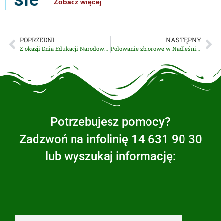
Zobacz więcej
POPRZEDNI
NASTĘPNY
Z okazji Dnia Edukacji Narodowej przyznano Nagrody Wójta Gminy Wierzchosławice
Polowanie zbiorowe w Nadleśnictwie Dąbrowa Tarnowska – kiedy i gdzie?
Potrzebujesz pomocy?
Zadzwoń na infolinię 14 631 90 30
lub wyszukaj informację: