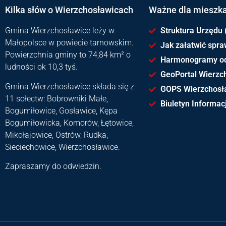
Kilka słów o Wierzchosławicach
Ważne dla mieszk
Gmina Wierzchosławice leży w
Struktura Urzędu 
Małopolsce w powiecie tarnowskim.
Jak załatwić spr
Powierzchnia gminy to 74,84 km² o
Harmonogramy o
ludności ok 10,3 tyś.
GeoPortal Wierzc
Gmina Wierzchosławice składa się z
GOPS Wierzchosł
11 sołectw: Bobrowniki Małe,
Biuletyn Informacj
Bogumiłowice, Gosławice, Kępa
Bogumiłowicka, Komorów, Łętowice,
Mikołajowice, Ostrów, Rudka,
Sieciechowice, Wierzchosławice.
Zapraszamy do odwiedzin.