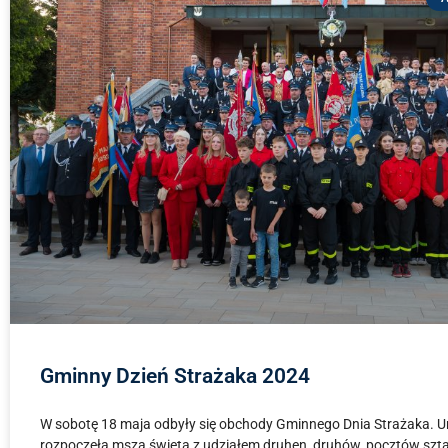
Gminny Dzień Strażaka 2024
W sobotę 18 maja odbyły się obchody Gminnego Dnia Strażaka. U
rozpoczęła msza święta z udziałem druhen, druhów, pocztów sz