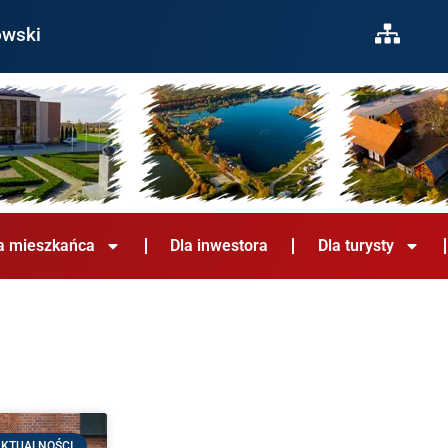
owski
a mieszkańca
Dla inwestora
Dla turysty
KTUALNOŚCI