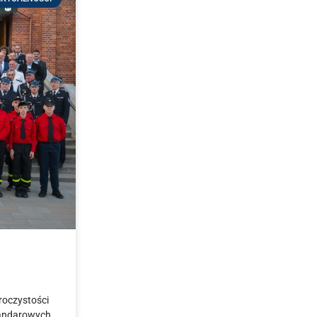
roczystości
tandarowych