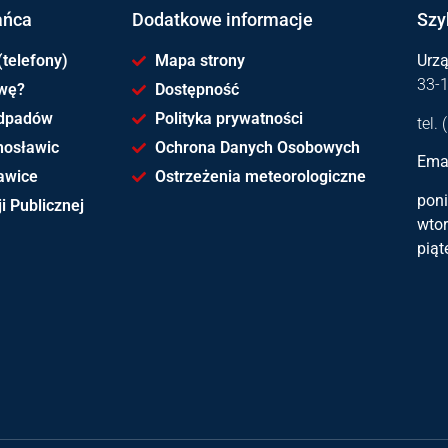
ańca
Dodatkowe informacje
Szy
(telefony)
Mapa strony
Urz
33-
awę?
Dostępność
dpadów
Polityka prywatności
tel.
hosławic
Ochrona Danych Osobowych
Emai
awice
Ostrzeżenia meteorologiczne
poni
i Publicznej
wtor
piąt