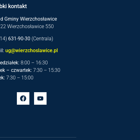
bki kontakt
ąd Gminy Wierzchosławice
122 Wierzchosławice 550
 (14)
631-90-30
(Centrala)
l:
ug@wierzchoslawice.pl
edziałek:
8:00 – 16:30
ek – czwartek:
7:30 – 15:30
ek:
7:30 – 15:00