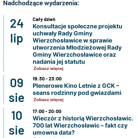
Nadchodzące wydarzenia:
24
Cały dzień
Konsultacje społeczne projektu
uchwały Rady Gminy
lip
Wierzchosławice w sprawie
utworzenia Młodzieżowej Rady
Gminy Wierzchosławice oraz
nadania jej statutu
Zobacz więcej
09
19:30 - 23:00
Plenerowe Kino Letnie z GCK –
seans rodzinny pod gwiazdami
sie
Zobacz więcej
10
17:00 - 20:00
Wieczór z historią Wierzchosławic.
700 lat Wierzchosławic – fakt czy
sie
umowna data?