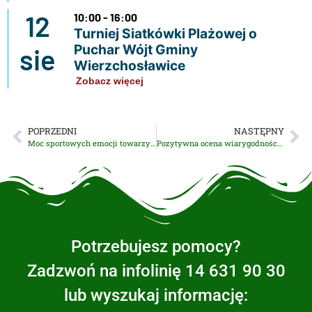
12
10:00 - 16:00
Turniej Siatkówki Plażowej o
Puchar Wójt Gminy
sie
Wierzchosławice
Zobacz więcej
POPRZEDNI
NASTĘPNY
Moc sportowych emocji towarzyszyła uczestnikom i organizatorom Otwartych Mistrzostw Gminy Wierzchosławice w tenisie stołowym!
Pozytywna ocena wiarygodności kredytowej SIM Małopolska
Potrzebujesz pomocy?
Zadzwoń na infolinię 14 631 90 30
lub wyszukaj informację: