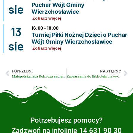
Puchar Wójt Gminy
sie
Wierzchosławice
Zobacz więcej
13
16:00 - 18:00
Turniej Piłki Nożnej Dzieci o Puchar
Wójt Gminy Wierzchosławice
sie
Zobacz więcej
POPRZEDNI
NASTĘPNY
Małopolska Izba Rolnicza zaprasza na spotkanie w sprawie pryszczycy
Zapraszamy do Biblioteki na wystawę Marty Nosal „Oblicza Natury”
Potrzebujesz pomocy?
Zadzwoń na infolinię 14 631 90 30