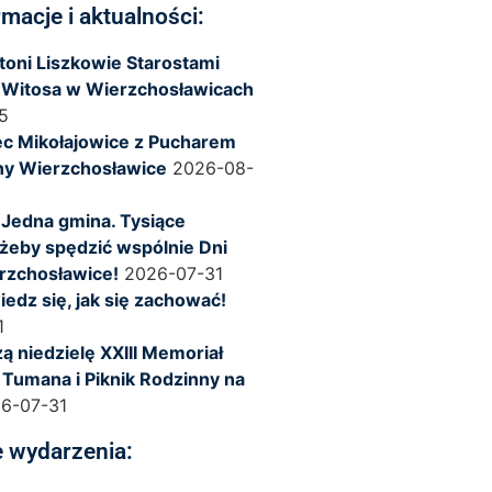
rmacje i aktualności:
ntoni Liszkowie Starostami
 Witosa w Wierzchosławicach
5
c Mikołajowice z Pucharem
ny Wierzchosławice
2026-08-
 Jedna gmina. Tysiące
żeby spędzić wspólnie Dni
rzchosławice!
2026-07-31
iedz się, jak się zachować!
1
ą niedzielę XXIII Memoriał
 Tumana i Piknik Rodzinny na
6-07-31
 wydarzenia: