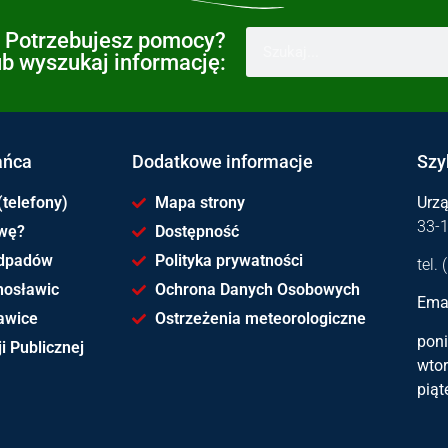
Potrzebujesz pomocy?
ub wyszukaj informację:
ańca
Dodatkowe informacje
Szy
(telefony)
Mapa strony
Urz
33-
awę?
Dostępność
dpadów
Polityka prywatności
tel.
hosławic
Ochrona Danych Osobowych
Emai
awice
Ostrzeżenia meteorologiczne
poni
i Publicznej
wtor
piąt