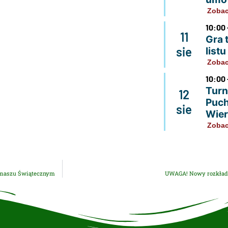
Zobac
10:00 
11
Gra 
sie
list
Zobac
10:00 
Turn
12
Puch
sie
Wier
Zobac
ermaszu Świątecznym
UWAGA! Nowy rozkład 