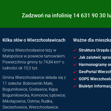
Zadzwoń na infolinię 14 631 90 30 l
Kilka słów o Wierzchosławicach
Ważne dla mieszk
Gmina Wierzchosławice leży w
Struktura Urzędu 
Małopolsce w powiecie tarnowskim.
Jak załatwić spr
Powierzchnia gminy to 74,84 km² o
Harmonogramy o
ludności ok 10,3 tyś.
GeoPortal Wierzc
Gmina Wierzchosławice składa się z
GOPS Wierzchosł
11 sołectw: Bobrowniki Małe,
Biuletyn Informacj
Bogumiłowice, Gosławice, Kępa
Bogumiłowicka, Komorów, Łętowice,
Mikołajowice, Ostrów, Rudka,
Sieciechowice, Wierzchosławice.