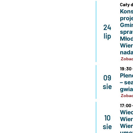
Cały 
Kons
proj
Gmin
24
spra
lip
Młod
Wier
nada
Zobac
19:30 
Plen
09
– se
sie
gwi
Zobac
17:00 
Wiec
10
Wier
sie
Wier
umo