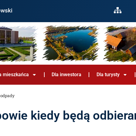
owski
a mieszkańca
Dla inwestora
Dla turysty
e odpady
powie kiedy będą odbier