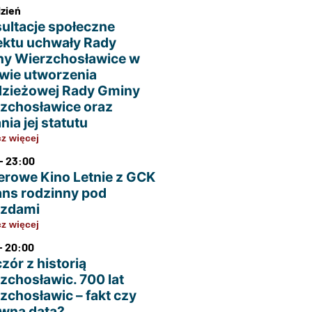
dzień
ultacje społeczne
ektu uchwały Rady
y Wierzchosławice w
wie utworzenia
zieżowej Rady Gminy
zchosławice oraz
nia jej statutu
z więcej
- 23:00
erowe Kino Letnie z GCK
ans rodzinny pod
azdami
z więcej
- 20:00
zór z historią
zchosławic. 700 lat
zchosławic – fakt czy
wna data?