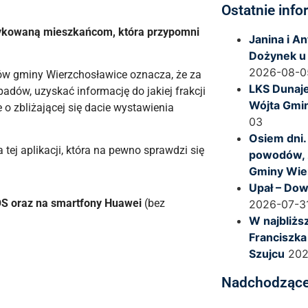
Ostatnie info
dykowaną mieszkańcom, która przypomni
Janina i A
Dożynek u
2026-08-0
ów gminy Wierzchosławice oznacza, że za
LKS Dunaje
ów, uzyskać informację do jakiej frakcji
Wójta Gmi
o zbliżającej się dacie wystawienia
03
Osiem dni.
j aplikacji, która na pewno sprawdzi się
powodów, 
Gminy Wie
Upał – Dow
iOS oraz na smartfony Huawei
(bez
2026-07-3
W najbliższ
Franciszka
Szujcu
202
Nadchodzące