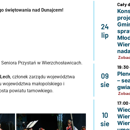
Cały 
ego świętowania nad Dunajcem!
Kons
proj
Gmin
24
spra
lip
Młod
Wier
nada
Zobac
 Seniora Przystań w Wierzchosławicach.
19:30 
Plen
09
 Lech
, członek zarządu województwa
– se
sie
u województwa małopolskiego i
gwi
rosta powiatu tarnowkiego.
Zobac
17:00 
Wiec
10
Wier
sie
Wier
umo