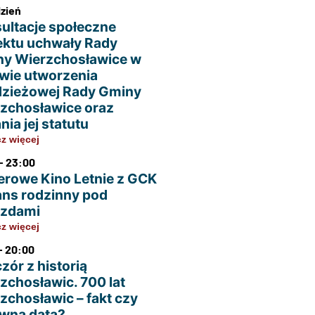
dzień
ultacje społeczne
ektu uchwały Rady
y Wierzchosławice w
wie utworzenia
zieżowej Rady Gminy
zchosławice oraz
nia jej statutu
z więcej
- 23:00
erowe Kino Letnie z GCK
ans rodzinny pod
azdami
z więcej
- 20:00
zór z historią
zchosławic. 700 lat
zchosławic – fakt czy
wna data?