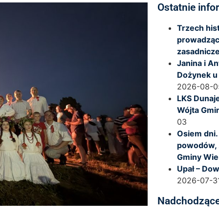
Ostatnie info
Trzech hi
prowadząc
zasadnicze
Janina i A
Dożynek u
2026-08-0
LKS Dunaje
Wójta Gmi
03
Osiem dni.
powodów, 
Gminy Wie
Upał – Dow
2026-07-3
Nadchodzące