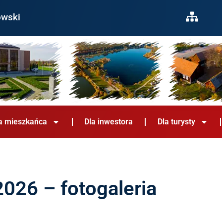
owski
a mieszkańca
Dla inwestora
Dla turysty
026 – fotogaleria