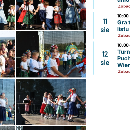
Zobac
10:00 
11
Gra 
sie
list
Zobac
10:00 
Turn
12
Puch
sie
Wier
Zobac