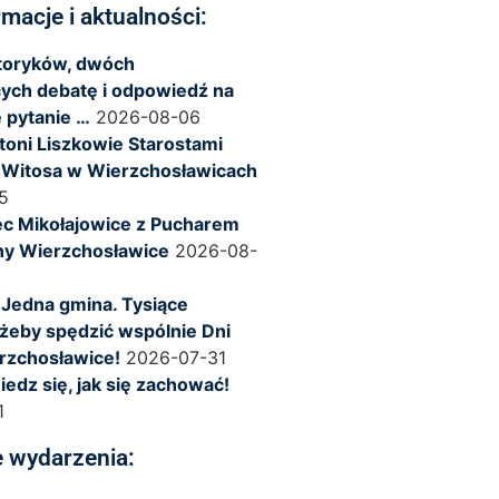
rmacje i aktualności:
storyków, dwóch
ych debatę i odpowiedź na
 pytanie …
2026-08-06
ntoni Liszkowie Starostami
 Witosa w Wierzchosławicach
5
c Mikołajowice z Pucharem
ny Wierzchosławice
2026-08-
 Jedna gmina. Tysiące
żeby spędzić wspólnie Dni
rzchosławice!
2026-07-31
iedz się, jak się zachować!
1
 wydarzenia: