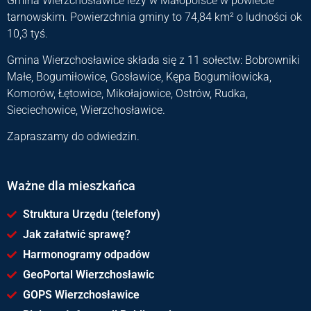
Gmina Wierzchosławice leży w Małopolsce w powiecie
tarnowskim. Powierzchnia gminy to 74,84 km² o ludności ok
10,3 tyś.
Gmina Wierzchosławice składa się z 11 sołectw: Bobrowniki
Małe, Bogumiłowice, Gosławice, Kępa Bogumiłowicka,
Komorów, Łętowice, Mikołajowice, Ostrów, Rudka,
Sieciechowice, Wierzchosławice.
Zapraszamy do odwiedzin.
Ważne dla mieszkańca
Struktura Urzędu (telefony)
Jak załatwić sprawę?
Harmonogramy odpadów
GeoPortal Wierzchosławic
GOPS Wierzchosławice