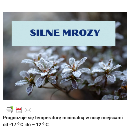
Prognozuje się temperaturę minimalną w nocy miejscami
o
o
od -17
C do – 12
C.