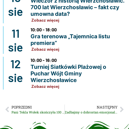
Wieczór z historią Wierzchosławic.
700 lat Wierzchosławic – fakt czy
sie
umowna data?
Zobacz więcej
11
10:00 - 18:00
Gra terenowa „Tajemnica listu
premiera”
sie
Zobacz więcej
12
10:00 - 16:00
Turniej Siatkówki Plażowej o
Puchar Wójt Gminy
sie
Wierzchosławice
Zobacz więcej
POPRZEDNI
NASTĘPNY
Pani Tekla Wołek skończyła 100 lat!
Zadbajmy o dobrostan emocjonalny dzieci i młodzieży podczas ferii zimowych