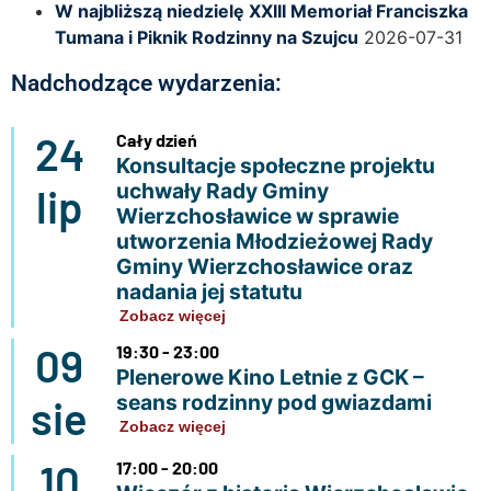
W najbliższą niedzielę XXIII Memoriał Franciszka
Tumana i Piknik Rodzinny na Szujcu
2026-07-31
Nadchodzące wydarzenia:
24
Cały dzień
Konsultacje społeczne projektu
uchwały Rady Gminy
lip
Wierzchosławice w sprawie
utworzenia Młodzieżowej Rady
Gminy Wierzchosławice oraz
nadania jej statutu
Zobacz więcej
09
19:30 - 23:00
Plenerowe Kino Letnie z GCK –
seans rodzinny pod gwiazdami
sie
Zobacz więcej
10
17:00 - 20:00