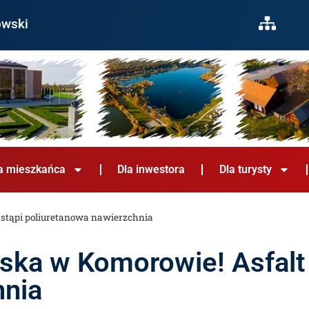
owski
a mieszkańca
Dla inwestora
Dla turysty
astąpi poliuretanowa nawierzchnia
ska w Komorowie! Asfalt 
hnia