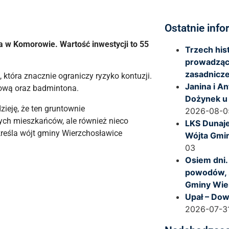
Ostatnie info
a w Komorowie. Wartość inwestycji to 55
Trzech hi
prowadząc
zasadnicze
która znacznie ograniczy ryzyko kontuzji.
Janina i A
ową oraz badmintona.
Dożynek u
ieję, że ten gruntownie
2026-08-0
dych mieszkańców, ale również nieco
LKS Dunaje
reśla wójt gminy Wierzchosławice
Wójta Gmi
03
Osiem dni.
powodów, 
Gminy Wie
Upał – Dow
2026-07-3