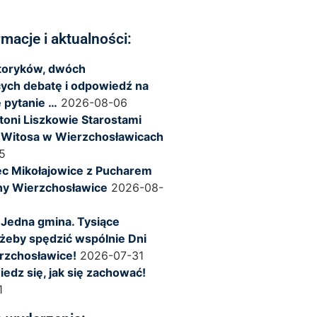
rmacje i aktualności:
storyków, dwóch
ych debatę i odpowiedź na
 pytanie …
2026-08-06
ntoni Liszkowie Starostami
 Witosa w Wierzchosławicach
5
c Mikołajowice z Pucharem
ny Wierzchosławice
2026-08-
 Jedna gmina. Tysiące
żeby spędzić wspólnie Dni
rzchosławice!
2026-07-31
iedz się, jak się zachować!
1