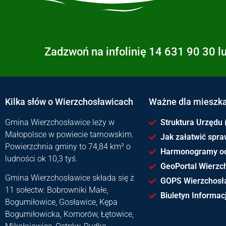
Zadzwoń na infolinię 14 631 90 30 l
Kilka słów o Wierzchosławicach
Ważne dla mieszk
Gmina Wierzchosławice leży w
Struktura Urzędu 
Małopolsce w powiecie tarnowskim.
Jak załatwić spr
Powierzchnia gminy to 74,84 km² o
Harmonogramy o
ludności ok 10,3 tyś.
GeoPortal Wierzc
Gmina Wierzchosławice składa się z
GOPS Wierzchosł
11 sołectw: Bobrowniki Małe,
Biuletyn Informacj
Bogumiłowice, Gosławice, Kępa
Bogumiłowicka, Komorów, Łętowice,