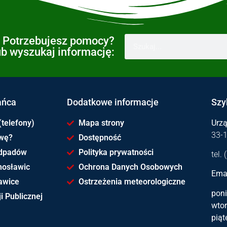
Potrzebujesz pomocy?
ub wyszukaj informację:
ańca
Dodatkowe informacje
Szy
(telefony)
Mapa strony
Urz
33-
awę?
Dostępność
dpadów
Polityka prywatności
tel.
hosławic
Ochrona Danych Osobowych
Emai
awice
Ostrzeżenia meteorologiczne
poni
i Publicznej
wtor
piąt