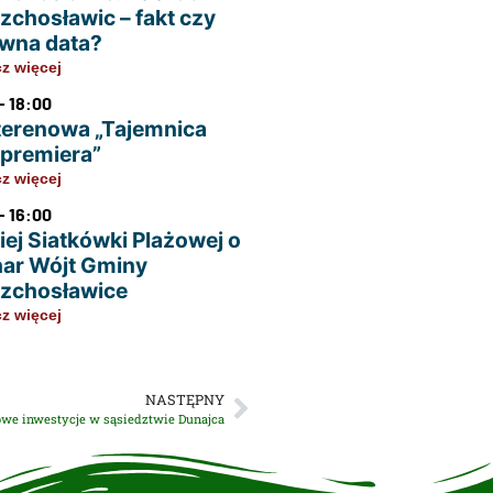
zchosławic – fakt czy
wna data?
z więcej
- 18:00
terenowa „Tajemnica
u premiera”
z więcej
- 16:00
iej Siatkówki Plażowej o
ar Wójt Gminy
zchosławice
z więcej
NASTĘPNY
we inwestycje w sąsiedztwie Dunajca