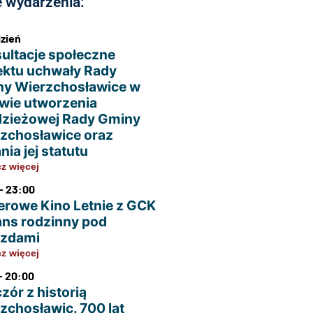
 wydarzenia:
dzień
ultacje społeczne
ektu uchwały Rady
y Wierzchosławice w
wie utworzenia
zieżowej Rady Gminy
zchosławice oraz
nia jej statutu
z więcej
- 23:00
erowe Kino Letnie z GCK
ans rodzinny pod
azdami
z więcej
- 20:00
zór z historią
zchosławic. 700 lat