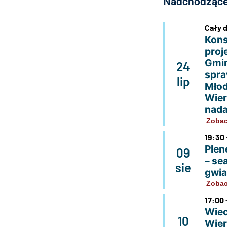
Nadchodzące
Cały 
Kons
proj
Gmin
24
spra
lip
Młod
Wier
nada
Zobac
19:30 
Plen
09
– se
sie
gwi
Zobac
17:00 
Wiec
10
Wier