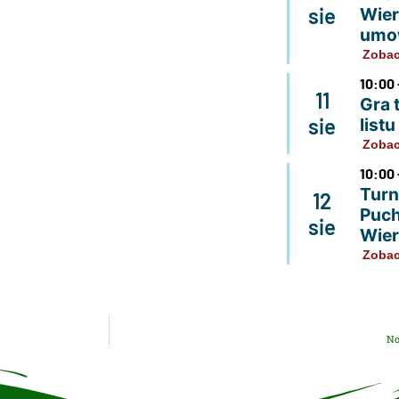
sie
Wier
umo
Zobac
10:00 
11
Gra 
sie
list
Zobac
10:00 
Turn
12
Puch
sie
Wier
Zobac
No