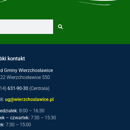
bki kontakt
ąd Gminy Wierzchosławice
122 Wierzchosławice 550
 (14)
631-90-30
(Centrala)
l:
ug@wierzchoslawice.pl
edziałek:
8:00 – 16:30
ek – czwartek:
7:30 – 15:30
ek:
7:30 – 15:00