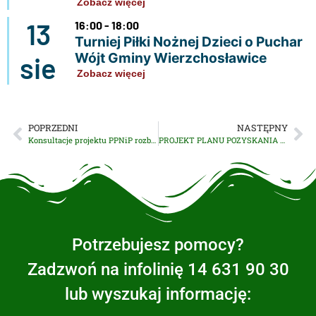
Zobacz więcej
13
16:00 - 18:00
Turniej Piłki Nożnej Dzieci o Puchar
Wójt Gminy Wierzchosławice
sie
Zobacz więcej
POPRZEDNI
NASTĘPNY
Konsultacje projektu PPNiP rozbudowy lewego i prawego wału rzeki Biała w gminie Tarnów
PROJEKT PLANU POZYSKANIA NIERUCHOMOŚCI I PRZESIEDLEŃ dla Komponentu 3
Potrzebujesz pomocy?
Zadzwoń na infolinię 14 631 90 30
lub wyszukaj informację: