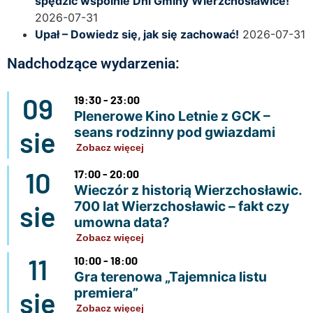
spędzić wspólnie Dni Gminy Wierzchosławice!
2026-07-31
Upał – Dowiedz się, jak się zachować!
2026-07-31
Nadchodzące wydarzenia:
09
19:30 - 23:00
Plenerowe Kino Letnie z GCK –
seans rodzinny pod gwiazdami
sie
Zobacz więcej
10
17:00 - 20:00
Wieczór z historią Wierzchosławic.
700 lat Wierzchosławic – fakt czy
sie
umowna data?
Zobacz więcej
11
10:00 - 18:00
Gra terenowa „Tajemnica listu
premiera”
sie
Zobacz więcej