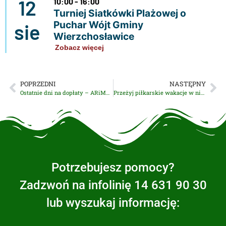
12
10:00 - 16:00
Turniej Siatkówki Plażowej o
Puchar Wójt Gminy
sie
Wierzchosławice
Zobacz więcej
POPRZEDNI
NASTĘPNY
Ostatnie dni na dopłaty – ARiMR zaprasza na dodatkowe dyżury
Przeżyj piłkarskie wakacje w niesamowitym klimacie! Bruk-Bet Termalica Football Camp
Potrzebujesz pomocy?
Zadzwoń na infolinię 14 631 90 30
lub wyszukaj informację: