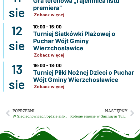
Gra terenowa „Tajemnica listu
premiera”
sie
Zobacz więcej
12
10:00 - 16:00
Turniej Siatkówki Plażowej o
Puchar Wójt Gminy
sie
Wierzchosławice
Zobacz więcej
13
16:00 - 18:00
Turniej Piłki Nożnej Dzieci o Puchar
Wójt Gminy Wierzchosławice
sie
Zobacz więcej
POPRZEDNI
NASTĘPNY
W Sieciechowicach będzie siłownia zewnętrzna
Kolejne emocje w Gminnym Turnieju Pucharu Wójta