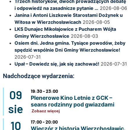
Trzech historyków, dwóch prowadzących debatę
i odpowiedź na zasadnicze pytanie …
2026-08-06
Janina i Antoni Liszkowie Starostami Dożynek u
Witosa w Wierzchosławicach
2026-08-05
LKS Dunajec Mikołajowice z Pucharem Wójta
Gminy Wierzchosławice
2026-08-03
Osiem dni. Jedna gmina. Tysiące powodów, żeby
spędzić wspólnie Dni Gminy Wierzchosławice!
2026-07-31
Upał – Dowiedz się, jak się zachować!
2026-07-31
Nadchodzące wydarzenia:
09
19:30 - 23:00
Plenerowe Kino Letnie z GCK –
seans rodzinny pod gwiazdami
sie
Zobacz więcej
10
17:00 - 20:00
Wieczór z historią Wierzchosławic.