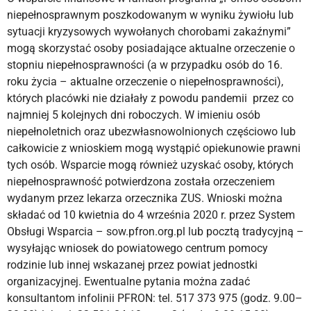
niepełnosprawnym poszkodowanym w wyniku żywiołu lub
sytuacji kryzysowych wywołanych chorobami zakaźnymi”
mogą skorzystać osoby posiadające aktualne orzeczenie o
stopniu niepełnosprawności (a w przypadku osób do 16.
roku życia – aktualne orzeczenie o niepełnosprawności),
których placówki nie działały z powodu pandemii przez co
najmniej 5 kolejnych dni roboczych. W imieniu osób
niepełnoletnich oraz ubezwłasnowolnionych częściowo lub
całkowicie z wnioskiem mogą wystąpić opiekunowie prawni
tych osób. Wsparcie mogą również uzyskać osoby, których
niepełnosprawność potwierdzona została orzeczeniem
wydanym przez lekarza orzecznika ZUS. Wnioski można
składać od 10 kwietnia do 4 września 2020 r. przez System
Obsługi Wsparcia – sow.pfron.org.pl lub pocztą tradycyjną –
wysyłając wniosek do powiatowego centrum pomocy
rodzinie lub innej wskazanej przez powiat jednostki
organizacyjnej. Ewentualne pytania można zadać
konsultantom infolinii PFRON: tel. 517 373 975 (godz. 9.00–