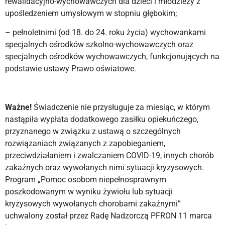
rewalidacyjno-wychowawczych dla dzieci i młodzieży z
upośledzeniem umysłowym w stopniu głębokim;
– pełnoletnimi (od 18. do 24. roku życia) wychowankami
specjalnych ośrodków szkolno-wychowawczych oraz
specjalnych ośrodków wychowawczych, funkcjonujących na
podstawie ustawy Prawo oświatowe.
Ważne!
Świadczenie nie przysługuje za miesiąc, w którym
nastąpiła wypłata dodatkowego zasiłku opiekuńczego,
przyznanego w związku z ustawą o szczególnych
rozwiązaniach związanych z zapobieganiem,
przeciwdziałaniem i zwalczaniem COVID-19, innych chorób
zakaźnych oraz wywołanych nimi sytuacji kryzysowych.
Program „Pomoc osobom niepełnosprawnym
poszkodowanym w wyniku żywiołu lub sytuacji
kryzysowych wywołanych chorobami zakaźnymi”
uchwalony został przez Radę Nadzorczą PFRON 11 marca